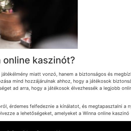
 online kaszinót?
 játékélmény miatt vonzó, hanem a biztonságos és megbízha
úlyozása mind hozzájárulnak ahhoz, hogy a játékosok bizto
séget ad arra, hogy a játékosok élvezhessék a legjobb onl
ról, érdemes felfedeznie a kínálatot, és megtapasztalni a
vezze a lehetőségeket, amelyeket a Winna online kaszinó k