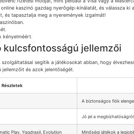
edvenc fizetési módját, mint például a Visa vagy a Masterc
online kaszinó gazdag nyerőgép-kínálatát, és válassza ki a
t, és tapasztalja meg a nyeremények izgalmát!
kaszinóban.
ét.
k kényelméért.
 kulcsfontosságú jellemzői
 szolgáltatásai segítik a játékosokat abban, hogy élvezhe
 jellemzőit és azok jelentőségét.
Részletek
A biztonságos fiók eleng
Jó jel a megbízhatóságról
atic Play, Yggdrasil, Evolution
Minőségi játékok a legjobb