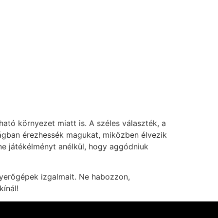
tó környezet miatt is. A széles választék, a
nságban érezhessék magukat, miközben élvezik
ine játékélményt anélkül, hogy aggódniuk
 nyerőgépek izgalmait. Ne habozzon,
ínál!