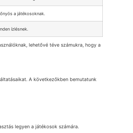
lőnyös a játékosoknak.
nden ízlésnek.
lhasználóknak, lehetővé téve számukra, hogy a
gáltatásaikat. A következőkben bemutatunk
asztás legyen a játékosok számára.