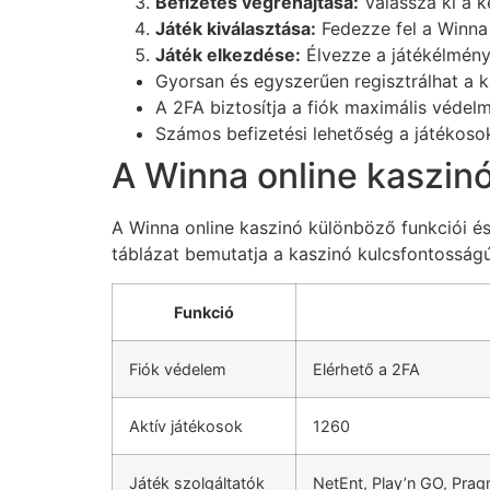
Befizetés végrehajtása:
Válassza ki a k
Játék kiválasztása:
Fedezze fel a Winna 
Játék elkezdése:
Élvezze a játékélmény
Gyorsan és egyszerűen regisztrálhat a 
A 2FA biztosítja a fiók maximális védelm
Számos befizetési lehetőség a játékoso
A Winna online kaszinó
A Winna online kaszinó különböző funkciói és
táblázat bemutatja a kaszinó kulcsfontosságú
Funkció
Fiók védelem
Elérhető a 2FA
Aktív játékosok
1260
Játék szolgáltatók
NetEnt, Play’n GO, Pragm