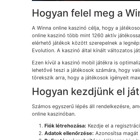
Hogyan felel meg a Win
A Winna online kaszinó célja, hogy a játéko
online kaszinó több mint 1260 aktív játékoss
elérhető játékok között szerepelnek a legnép
Evolution. A kaszinó által kínált változatos
Ezen kívül a kaszinó mobil játékra is optimal
lehetővé teszi a játékosok számára, hogy va
törekszik arra, hogy a játékosok igényeit max
Hogyan kezdjünk el já
Számos egyszerű lépés áll rendelkezésre, am
online kaszinóban.
Fiók létrehozása:
Kezdje el a regisztrác
Adatok ellenőrzése:
Azonosítsa magát a