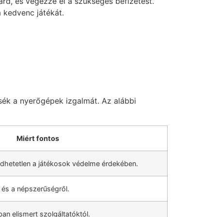
ard, és végezze el a szükséges befizetést.
 kedvenc játékát.
ssék a nyerőgépek izgalmát. Az alábbi
Miért fontos
edhetetlen a játékosok védelme érdekében.
 és a népszerűségről.
an elismert szolgáltatóktól.