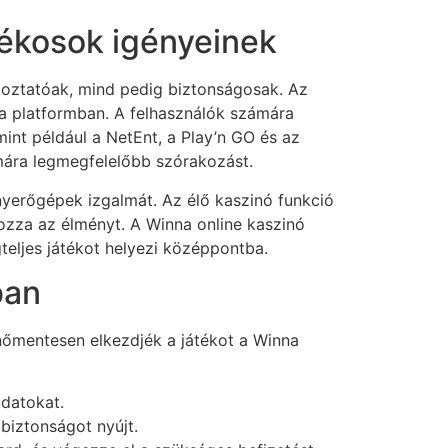
tékosok igényeinek
koztatóak, mind pedig biztonságosak. Az
k a platformban. A felhasználók számára
int például a NetEnt, a Play’n GO és az
ámára legmegfelelőbb szórakozást.
 nyerőgépek izgalmát. Az élő kaszinó funkció
ozza az élményt. A Winna online kaszinó
gteljes játékot helyezi középpontba.
ban
nőmentesen elkezdjék a játékot a Winna
adatokat.
biztonságot nyújt.