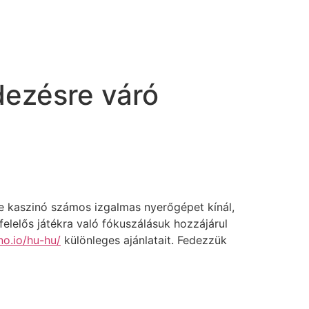
1963
About Us
Blog
Contact Us
dezésre váró
e kaszinó számos izgalmas nyerőgépet kínál,
elelős játékra való fókuszálásuk hozzájárul
no.io/hu-hu/
különleges ajánlatait. Fedezzük