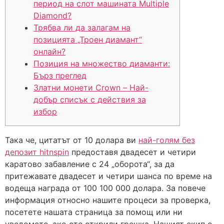
период на слот машината Multiple
Diamond?
Трябва ли да залагам на
позицията „Троен диамант“
онлайн?
Позиция на множество диаманти:
Бърз преглед
Златни монети Crown – Най-
добър списък с действия за
избор
Така че, цитатът от 10 долара ви
най-голям без
депозит hitnspin
предоставя двадесет и четири
каратово забавление с 24 „оборота“, за да
притежавате двадесет и четири шанса по време на
водеща награда от 100 100 000 долара. За повече
информация относно нашите процеси за проверка,
посетете нашата страница за помощ или ни