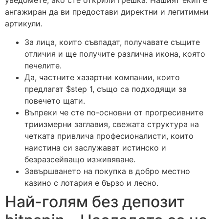
уведомете, ако сте открили грешка.
Нашият екип е
ангажиран да ви предостави директни и легитимни
артикули.
За лица, които съвпадат, получавате същите
отличия и ще получите различна икона, която
печелите.
Да, частните хазартни компании, които
предлагат $step 1, също са подходящи за
повечето щати.
Въпреки че сте по-основни от прогресивните
триизмерни заглавия, свежата структура на
четката привлича професионалисти, които
наистина си заслужават истинско и
безразсейващо изживяване.
Завършването на покупка в добро местно
казино с лотария е бързо и лесно.
Най-голям без депозит