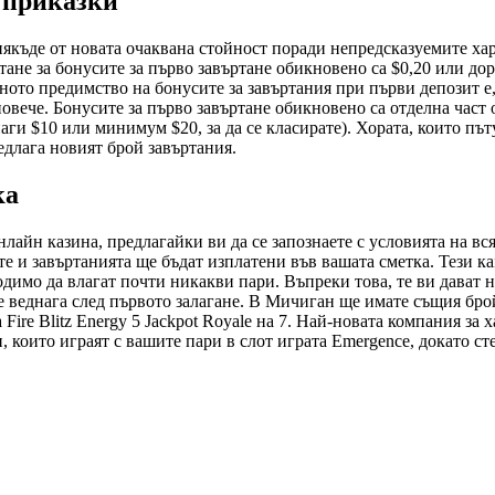
 приказки
онякъде от новата очаквана стойност поради непредсказуемите х
тане за бонусите за първо завъртане обикновено са $0,20 или до
ното предимство на бонусите за завъртания при първи депозит е,
 повече. Бонусите за първо завъртане обикновено са отделна част 
аги $10 или минимум $20, за да се класирате). Хората, които пъ
редлага новият брой завъртания.
ка
лайн казина, предлагайки ви да се запознаете с условията на вся
йте и завъртанията ще бъдат изплатени във вашата сметка. Тези 
ходимо да влагат почти никакви пари. Въпреки това, те ви дават 
е веднага след първото залагане. В Мичиган ще имате същия бро
ire Blitz Energy 5 Jackpot Royale на 7. Най-новата компания за х
, които играят с вашите пари в слот играта Emergence, докато ст