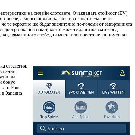
арактеристики на онлайн слотовете. Очакваната стойност (EV)
ри повече, а много онлайн казина изплащат печалби от
 че те вероятно ще бъдат значително по-големи от завъртанията
от добър поканен пакет, който можете да използвате след
туват, нямат много свободни места или просто не ви помогнат
ка стратегия.
кампании
начин да
й бонус
азарт Fans
е в Западна