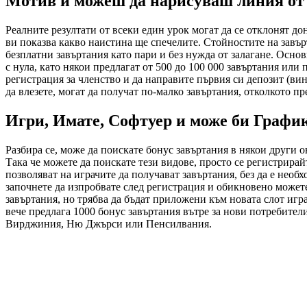
Мотив и можеш да нарисуваш линия от
Реалните резултати от всеки един урок могат да се отклонят д
ви показва какво наистина ще спечелите. Стойностите на завър
безплатни завъртания като пари и без нужда от залагане. Основ
с нула, като някои предлагат от 500 до 100 000 завъртания или
регистрация за членство и да направите първия си депозит (вин
да влезете, могат да получат по-малко завъртания, отколкото п
Игри, Имате, Софтуер и може би Графи
Разбира се, може да поискате бонус завъртания в някои други он
Така че можете да поискате тези видове, просто се регистрира
позволяват на играчите да получават завъртания, без да е необ
започнете да изпробвате след регистрация и обикновено может
завъртания, но трябва да бъдат приложени към новата слот игра F
вече предлага 1000 бонус завъртания вътре за нови потребители
Вирджиния, Ню Джърси или Пенсилвания.