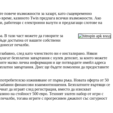
ите повече възможности за хазарт, като същевременно
но време, казиното Twin предлага всички възможности. Ако
жи, работещи с електронни валути и предлагащи слотове на
. В тази част можете да говорите за
бъде достъпна от вашите собствени
 донесат печалби.
езабавно, след като членството ви е инсталирано. Някои
лагат безплатни завъртания с нулев депозит, за които можете
ставите малко лична информация и ще потвърдите имейл адреса
зплатни завъртания. Днес ще бъдете помолени да предоставите
 потребителско изживяване от първа ръка. Новата оферта от 50
незабавни финансови взаимоотношения. Безплатните въртящи се
чнат да играят след регистрация, вместо да изискват
азино на стойност 500 евро. Техният златен набор от игри с
и печалби, тогава игрите с прогресивен джакпот със сигурност