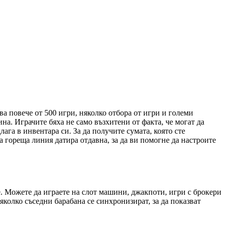
ва повече от 500 игри, няколко отбора от игри и големи
ина.
Играчите бяха не само възхитени от факта, че могат да
ага в инвентара си. За да получите сумата, която сте
а гореща линия датира отдавна, за да ви помогне да настроите
е. Можете да играете на слот машини, джакпоти, игри с брокери
няколко съседни барабана се синхронизират, за да показват