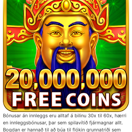
Bónusar án innleggs eru alltaf á bilinu 30x til 60x, hærri
en innleggsbónusar, þar sem spilavítið fjármagnar allt.
Bogdan er hannað til að búa til flókin grunnatriði sem