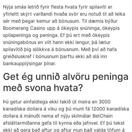
Nýja smáa letrið fyrir flesta hvata fyrir spilavíti er
yfirleitt skýrt varðandi hvaða svör eru notuð til að leika
sér með þegar kemur að bónusum. Til dæmis býður
Boomerang Casino upp á ókeypis snúninga, ókeypis
spilapeninga og peninga. Ef þú ert með ókeypis
snúningabónus en vilt hann ekki lengur, þá lætur
spilavítið þig slökkva á bónusnum.
Með því að hafa
greiðsluskref í bónusnum þarftu ekki að slá inn
bankaupplýsingar þínar.
Get ég unnið alvöru peninga
með svona hvata?
Þú getur einfaldlega ekki tekið út meira en 3000
kanadíska dollara á viku og þú munt fá 12000 kanadíska
dollara á mánuði nema ef nýju skilmálar BetChain
afsláttarmiðanna gefa til kynna eða jafnvel. Ef þú tekst
ekki að gera það aftur og aftur mun það valda töfum á