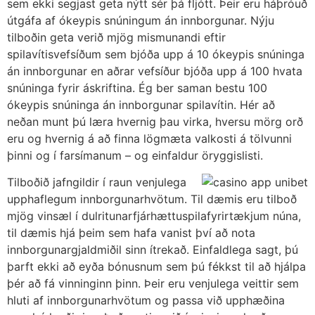
sem ekki segjast geta nýtt sér þá fljótt. Þeir eru háþróuð
útgáfa af ókeypis snúningum án innborgunar. Nýju
tilboðin geta verið mjög mismunandi eftir
spilavítisvefsíðum sem bjóða upp á 10 ókeypis snúninga
án innborgunar en aðrar vefsíður bjóða upp á 100 hvata
snúninga fyrir áskriftina. Ég ber saman bestu 100
ókeypis snúninga án innborgunar spilavítin. Hér að
neðan munt þú læra hvernig þau virka, hversu mörg orð
eru og hvernig á að finna lögmæta valkosti á tölvunni
þinni og í farsímanum – og einfaldur öryggislisti.
Tilboðið jafngildir í raun venjulega
upphaflegum innborgunarhvötum. Til dæmis eru tilboð
mjög vinsæl í dulritunarfjárhættuspilafyrirtækjum núna,
til dæmis hjá þeim sem hafa vanist því að nota
innborgunargjaldmiðil sinn ítrekað. Einfaldlega sagt, þú
þarft ekki að eyða bónusnum sem þú fékkst til að hjálpa
þér að fá vinninginn þinn. Þeir eru venjulega veittir sem
hluti af innborgunarhvötum og passa við upphæðina