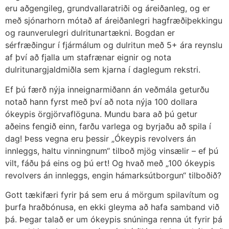
eru aðgengileg, grundvallaratriði og áreiðanleg, og er
með sjónarhorn mótað af áreiðanlegri hagfræðiþekkingu
og raunverulegri dulritunartækni. Bogdan er
sérfræðingur í fjármálum og dulritun með 5+ ára reynslu
af því að fjalla um stafrænar eignir og nota
dulritunargjaldmiðla sem kjarna í daglegum rekstri.
Ef þú færð nýja inneignarmiðann án veðmála geturðu
notað hann fyrst með því að nota nýja 100 dollara
ókeypis örgjörvaflöguna. Mundu bara að þú getur
aðeins fengið einn, farðu varlega og byrjaðu að spila í
dag! Þess vegna eru þessir „Ókeypis revolvers án
innleggs, haltu vinningnum“ tilboð mjög vinsælir – ef þú
vilt, fáðu þá eins og þú ert! Og hvað með „100 ókeypis
revolvers án innleggs, engin hámarksútborgun“ tilboðið?
Gott tækifæri fyrir þá sem eru á mörgum spilavítum og
þurfa hraðbónusa, en ekki gleyma að hafa samband við
þá. Þegar talað er um ókeypis snúninga renna út fyrir þá