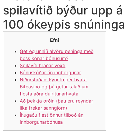
spilavítið býður upp á
100 ókeypis snúninga
Efni
Get ég unnið alvöru peninga með
þess konar bónusum?
Spilavíti hraðar vexti
Bónuskóðar án innborgunar
Niðurstaðan: Kynntu þér hvata
Bitcasino og þú getur talað um
flesta aðra dulritunarhvata
Að þekkja orðin (þau eru reyndar
líka frekar sanngjörn)
Íhugaðu flest önnur tilboð án
innborgunarbónusa