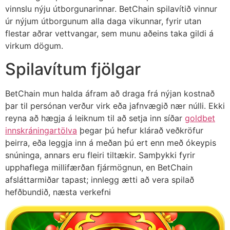
vinnslu nýju útborgunarinnar. BetChain spilavítið vinnur
úr nýjum útborgunum alla daga vikunnar, fyrir utan
flestar aðrar vettvangar, sem munu aðeins taka gildi á
virkum dögum.
Spilavítum fjölgar
BetChain mun halda áfram að draga frá nýjan kostnað
þar til persónan verður virk eða jafnvægið nær núlli. Ekki
reyna að hægja á leiknum til að setja inn síðar
goldbet
innskráningartölva
þegar þú hefur klárað veðkröfur
þeirra, eða leggja inn á meðan þú ert enn með ókeypis
snúninga, annars eru fleiri tiltækir. Samþykki fyrir
upphaflega millifærðan fjármögnun, en BetChain
afsláttarmiðar tapast; innlegg ætti að vera spilað
hefðbundið, næsta verkefni