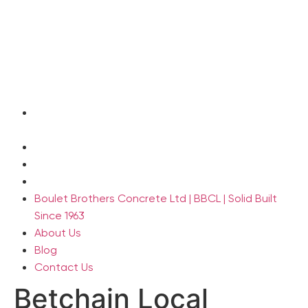
Skip
to
content
Boulet Brothers Concrete Ltd | BBCL | Solid Built
Since 1963
About Us
Blog
Contact Us
Boulet Brothers Concrete Ltd | BBCL | Solid Built
Since 1963
About Us
Blog
Contact Us
Betchain Local