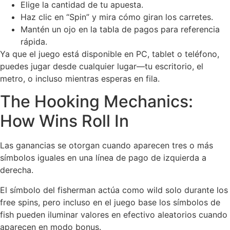
Elige la cantidad de tu apuesta.
Haz clic en “Spin” y mira cómo giran los carretes.
Mantén un ojo en la tabla de pagos para referencia
rápida.
Ya que el juego está disponible en PC, tablet o teléfono,
puedes jugar desde cualquier lugar—tu escritorio, el
metro, o incluso mientras esperas en fila.
The Hooking Mechanics:
How Wins Roll In
Las ganancias se otorgan cuando aparecen tres o más
símbolos iguales en una línea de pago de izquierda a
derecha.
El símbolo del fisherman actúa como wild solo durante los
free spins, pero incluso en el juego base los símbolos de
fish pueden iluminar valores en efectivo aleatorios cuando
aparecen en modo bonus.