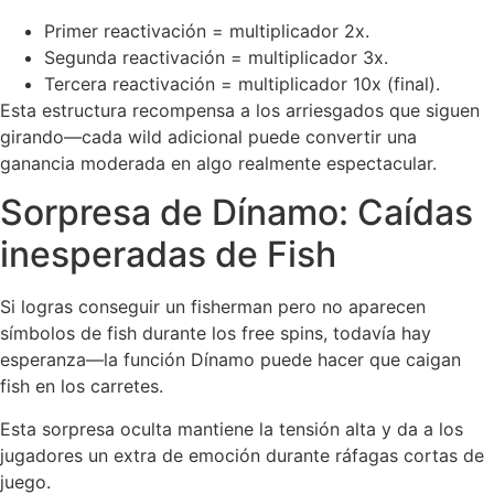
Primer reactivación = multiplicador 2x.
Segunda reactivación = multiplicador 3x.
Tercera reactivación = multiplicador 10x (final).
Esta estructura recompensa a los arriesgados que siguen
girando—cada wild adicional puede convertir una
ganancia moderada en algo realmente espectacular.
Sorpresa de Dínamo: Caídas
inesperadas de Fish
Si logras conseguir un fisherman pero no aparecen
símbolos de fish durante los free spins, todavía hay
esperanza—la función Dínamo puede hacer que caigan
fish en los carretes.
Esta sorpresa oculta mantiene la tensión alta y da a los
jugadores un extra de emoción durante ráfagas cortas de
juego.