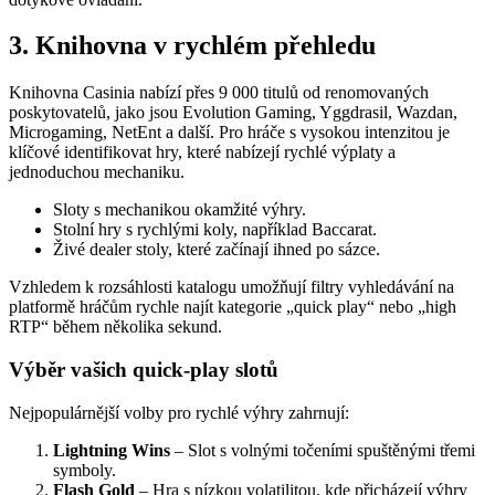
3. Knihovna v rychlém přehledu
Knihovna Casinia nabízí přes 9 000 titulů od renomovaných
poskytovatelů, jako jsou Evolution Gaming, Yggdrasil, Wazdan,
Microgaming, NetEnt a další. Pro hráče s vysokou intenzitou je
klíčové identifikovat hry, které nabízejí rychlé výplaty a
jednoduchou mechaniku.
Sloty s mechanikou okamžité výhry.
Stolní hry s rychlými koly, například Baccarat.
Živé dealer stoly, které začínají ihned po sázce.
Vzhledem k rozsáhlosti katalogu umožňují filtry vyhledávání na
platformě hráčům rychle najít kategorie „quick play“ nebo „high
RTP“ během několika sekund.
Výběr vašich quick‑play slotů
Nejpopulárnější volby pro rychlé výhry zahrnují:
Lightning Wins
– Slot s volnými točeními spuštěnými třemi
symboly.
Flash Gold
– Hra s nízkou volatilitou, kde přicházejí výhry