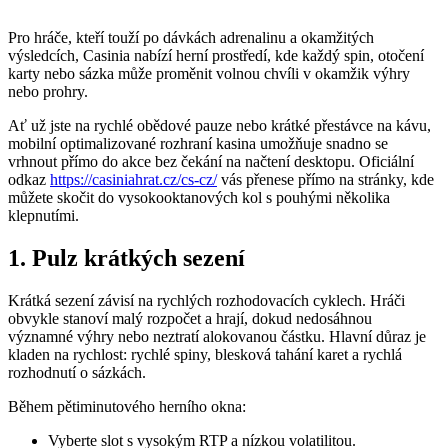
Pro hráče, kteří touží po dávkách adrenalinu a okamžitých
výsledcích, Casinia nabízí herní prostředí, kde každý spin, otočení
karty nebo sázka může proměnit volnou chvíli v okamžik výhry
nebo prohry.
Ať už jste na rychlé obědové pauze nebo krátké přestávce na kávu,
mobilní optimalizované rozhraní kasina umožňuje snadno se
vrhnout přímo do akce bez čekání na načtení desktopu. Oficiální
odkaz
https://casiniahrat.cz/cs-cz/
vás přenese přímo na stránky, kde
můžete skočit do vysokooktanových kol s pouhými několika
klepnutími.
1. Pulz krátkých sezení
Krátká sezení závisí na rychlých rozhodovacích cyklech. Hráči
obvykle stanoví malý rozpočet a hrají, dokud nedosáhnou
významné výhry nebo neztratí alokovanou částku. Hlavní důraz je
kladen na rychlost: rychlé spiny, blesková tahání karet a rychlá
rozhodnutí o sázkách.
Během pětiminutového herního okna:
Vyberte slot s vysokým RTP a nízkou volatilitou.