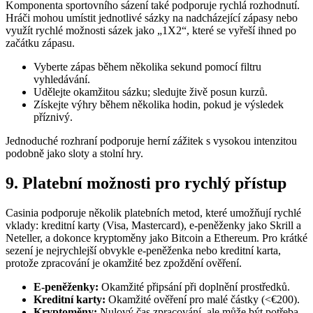
Komponenta sportovního sázení také podporuje rychlá rozhodnutí.
Hráči mohou umístit jednotlivé sázky na nadcházející zápasy nebo
využít rychlé možnosti sázek jako „1X2“, které se vyřeší ihned po
začátku zápasu.
Vyberte zápas během několika sekund pomocí filtru
vyhledávání.
Udělejte okamžitou sázku; sledujte živě posun kurzů.
Získejte výhry během několika hodin, pokud je výsledek
příznivý.
Jednoduché rozhraní podporuje herní zážitek s vysokou intenzitou
podobně jako sloty a stolní hry.
9. Platební možnosti pro rychlý přístup
Casinia podporuje několik platebních metod, které umožňují rychlé
vklady: kreditní karty (Visa, Mastercard), e‑peněženky jako Skrill a
Neteller, a dokonce kryptoměny jako Bitcoin a Ethereum. Pro krátké
sezení je nejrychlejší obvykle e‑peněženka nebo kreditní karta,
protože zpracování je okamžité bez zpoždění ověření.
E‑peněženky:
Okamžité připsání při doplnění prostředků.
Kreditní karty:
Okamžité ověření pro malé částky (<€200).
Kryptoměny:
Nulový čas zpracování, ale může být potřeba