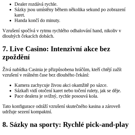
Dealer rozdává rychle.
Sázky jsou umístěny během několika sekund po zobrazení
karet.
Handa končí do minuty.
Vzrušení spočívá v rytmu rychlého odhalování hand, nikoliv v
dlouhých čekacích dobách.
7. Live Casino: Intenzivní akce bez
zpoždění
Živá nabídka Casinia je přizpůsobena hráčům, kteří chtějí zažít
vzrušení v reálném čase bez dlouhého čekání:
Kamera zachycuje živou akci okamžitě po sázce.
Sázkaři vidí otočení karet nebo točení rulety, jak se děje.
Pace dealera je svižný, rychle posouvá kola.
Tato konfigurace odráží vzrušení skutečného kasina a zároveň
udržuje sezení kompaktní.
8. Sázky na sporty: Rychlé pick‑and‑play