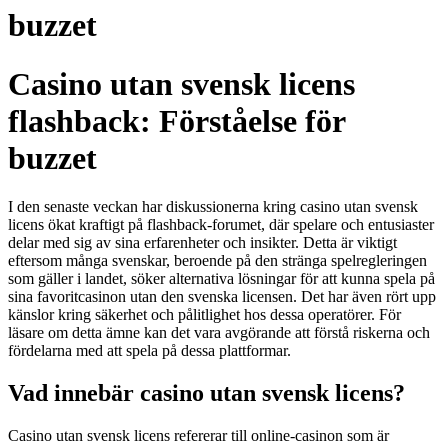
buzzet
Casino utan svensk licens
flashback: Förståelse för
buzzet
I den senaste veckan har diskussionerna kring casino utan svensk
licens ökat kraftigt på flashback-forumet, där spelare och entusiaster
delar med sig av sina erfarenheter och insikter. Detta är viktigt
eftersom många svenskar, beroende på den stränga spelregleringen
som gäller i landet, söker alternativa lösningar för att kunna spela på
sina favoritcasinon utan den svenska licensen. Det har även rört upp
känslor kring säkerhet och pålitlighet hos dessa operatörer. För
läsare om detta ämne kan det vara avgörande att förstå riskerna och
fördelarna med att spela på dessa plattformar.
Vad innebär casino utan svensk licens?
Casino utan svensk licens refererar till online-casinon som är