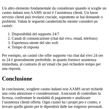
Un altro elemento fondamentale da considerare quando si sceglie un
casino italiani non AAMS sicuri è l’assistenza clienti. Un buon
servizio clienti può rivelarsi cruciale, soprattutto se hai domande o
problemi. Valuta le seguenti caratteristiche mentre consideri un
casinò:
Disponibilità del supporto 24/7
Canali di comunicazione (chat dal vivo, email, telefono)
Esperienza utente del sito web
Tempo di risposta
Per esempio, un casinò che offre supporto via chat dal vivo 24 ore
su 24 è generalmente preferibile, in quanto fornisce assistenza
immediata, al contrario di un’email che può richiedere tempo per
una risposta.
Conclusione
In conclusione, scegliere casino italiani non AAMS sicuri richiede
una certa attenzione e considerazione. Assicurati di controllare la
licenza, confrontare le modalità di pagamento e analizzare
l’assistenza clienti offerta. Ogni casinò ha i propri pro e contro, e
trovare quello giusto per te dipenderà dalle tue esigenze personali.