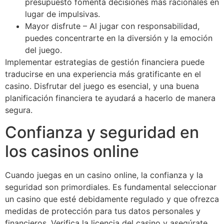
presupuesto fomenta decisiones más racionales en
lugar de impulsivas.
Mayor disfrute – Al jugar con responsabilidad,
puedes concentrarte en la diversión y la emoción
del juego.
Implementar estrategias de gestión financiera puede
traducirse en una experiencia más gratificante en el
casino. Disfrutar del juego es esencial, y una buena
planificación financiera te ayudará a hacerlo de manera
segura.
Confianza y seguridad en
los casinos online
Cuando juegas en un casino online, la confianza y la
seguridad son primordiales. Es fundamental seleccionar
un casino que esté debidamente regulado y que ofrezca
medidas de protección para tus datos personales y
financieros. Verifica la licencia del casino y asegúrate