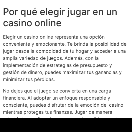
Por qué elegir jugar en un
casino online
Elegir un casino online representa una opción
conveniente y emocionante. Te brinda la posibilidad de
jugar desde la comodidad de tu hogar y acceder a una
amplia variedad de juegos. Además, con la
implementación de estrategias de presupuesto y
gestión de dinero, puedes maximizar tus ganancias y
minimizar tus pérdidas.
No dejes que el juego se convierta en una carga
financiera. Al adoptar un enfoque responsable y
consciente, puedes disfrutar de la emoción del casino
mientras proteges tus finanzas. Jugar de manera
estratégica y utilizar los recursos disponibles puede
abrirte las puertas a nuevas experiencias y,