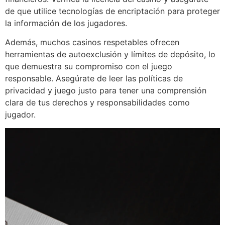
de que utilice tecnologías de encriptación para proteger
la información de los jugadores.
Además, muchos casinos respetables ofrecen
herramientas de autoexclusión y límites de depósito, lo
que demuestra su compromiso con el juego
responsable. Asegúrate de leer las políticas de
privacidad y juego justo para tener una comprensión
clara de tus derechos y responsabilidades como
jugador.