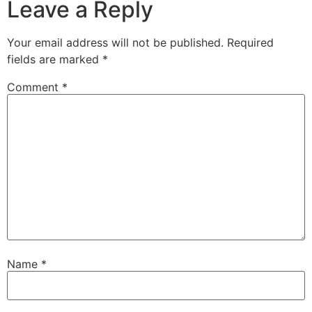
Leave a Reply
Your email address will not be published.
Required
fields are marked
*
Comment
*
Name
*