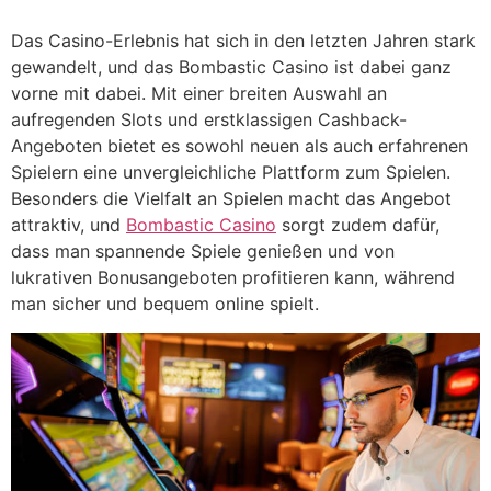
Das Casino-Erlebnis hat sich in den letzten Jahren stark
gewandelt, und das Bombastic Casino ist dabei ganz
vorne mit dabei. Mit einer breiten Auswahl an
aufregenden Slots und erstklassigen Cashback-
Angeboten bietet es sowohl neuen als auch erfahrenen
Spielern eine unvergleichliche Plattform zum Spielen.
Besonders die Vielfalt an Spielen macht das Angebot
attraktiv, und
Bombastic Casino
sorgt zudem dafür,
dass man spannende Spiele genießen und von
lukrativen Bonusangeboten profitieren kann, während
man sicher und bequem online spielt.