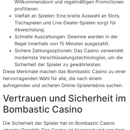
Willkommensboni und regelmäßigen Promotionen
profitieren.
Vielfalt an Spielen: Eine breite Auswahl an Slots,
Tischspielen und Live-Dealer-Spielen sorgt für
Abwechslung.
Schnelle Auszahlungen: Gewinne werden in der
Regel innerhalb von 15 Minuten ausgezahlt.
Sichere Zahlungsoptionen: Das Casino verwendet
modernste Verschlüsselungstechnologien, um die
Sicherheit der Spieler zu gewährleisten.
Diese Merkmale machen das Bombastic Casino zu einer
hervorragenden Wahl für alle, die nach einem
aufregenden und sicheren Online-Spielerlebnis suchen.
Vertrauen und Sicherheit im
Bombastic Casino
Die Sicherheit der Spieler hat im Bombastic Casino