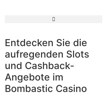
Entdecken Sie die
aufregenden Slots
und Cashback-
Angebote im
Bombastic Casino