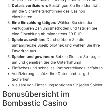
Details verifizieren:
Bestätigen Sie Ihre Identität,
um die Sicherheitsrichtlinien des Casinos
einzuhalten.
Eine Einzahlung tätigen:
Wählen Sie eine der
verfügbaren Zahlungsmethoden und tätigen Sie
eine Einzahlung ab mindestens 20 EUR.
Spiele auswählen:
Durchstöbern Sie die
umfangreiche Spielbibliothek und wählen Sie Ihre
Favoriten aus.
Spielen und gewinnen:
Setzen Sie Ihre Strategie
um und genießen Sie die Unterhaltung!
Einfaches und schnelles Kontoerstellungsverfahren
Verifizierung schützt Ihre Daten und sorgt für
Sicherheit
Vielzahl von Einzahlungsoptionen für jeden Spieler
Bonusübersicht im
Bombastic Casino