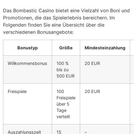
Das Bombastic Casino bietet eine Vielzahl von Boni und
Promotionen, die das Spielerlebnis bereichern. Im
Folgenden finden Sie eine Übersicht über die
verschiedenen Bonusangebote:
Bonustyp
Größe
Mindesteinzahlung
Willkommensbonus
100 %
20 EUR
bis zu
500 EUR
Freispiele
100
20 EUR
Freispiele
über 5
Tage
verteilt
Auszahlungszeit
15
–