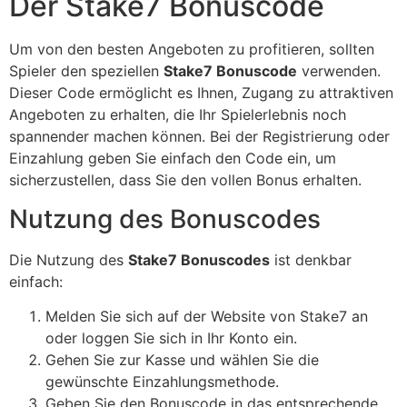
Der Stake7 Bonuscode
Um von den besten Angeboten zu profitieren, sollten
Spieler den speziellen
Stake7 Bonuscode
verwenden.
Dieser Code ermöglicht es Ihnen, Zugang zu attraktiven
Angeboten zu erhalten, die Ihr Spielerlebnis noch
spannender machen können. Bei der Registrierung oder
Einzahlung geben Sie einfach den Code ein, um
sicherzustellen, dass Sie den vollen Bonus erhalten.
Nutzung des Bonuscodes
Die Nutzung des
Stake7 Bonuscodes
ist denkbar
einfach:
Melden Sie sich auf der Website von Stake7 an
oder loggen Sie sich in Ihr Konto ein.
Gehen Sie zur Kasse und wählen Sie die
gewünschte Einzahlungsmethode.
Geben Sie den Bonuscode in das entsprechende