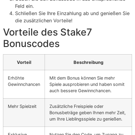
Feld ein.
Schließen Sie Ihre Einzahlung ab und genießen Sie
die zusätzlichen Vorteile!
Vorteile des Stake7
Bonuscodes
Vorteil
Beschreibung
Erhöhte
Mit dem Bonus können Sie mehr
Gewinnchancen
Spiele ausprobieren und haben somit
auch bessere Gewinnchancen.
Mehr Spielzeit
Zusätzliche Freispiele oder
Bonusbeträge geben Ihnen mehr Zeit,
um Ihre Lieblingsspiele zu genießen.
Exklusive
Nutzen Sie den Code, um Zugang zu