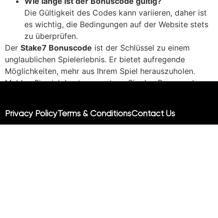
Wie lange ist der Bonuscode gültig?
Die Gültigkeit des Codes kann variieren, daher ist
es wichtig, die Bedingungen auf der Website stets
zu überprüfen.
Der
Stake7 Bonuscode
ist der Schlüssel zu einem
unglaublichen Spielerlebnis. Er bietet aufregende
Möglichkeiten, mehr aus Ihrem Spiel herauszuholen.
Melden Sie sich heute an, nutzen Sie den Bonuscode
und steigern Sie Ihr Spielvergnügen auf der Plattform
von Stake7!
Privacy Policy
Terms & Conditions
Contact Us