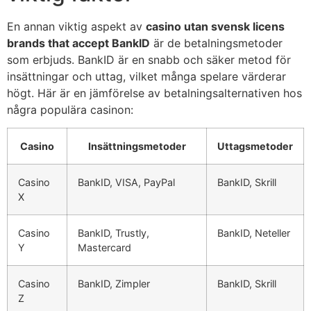
En annan viktig aspekt av
casino utan svensk licens
brands that accept BankID
är de betalningsmetoder
som erbjuds. BankID är en snabb och säker metod för
insättningar och uttag, vilket många spelare värderar
högt. Här är en jämförelse av betalningsalternativen hos
några populära casinon:
Casino
Insättningsmetoder
Uttagsmetoder
Casino
BankID, VISA, PayPal
BankID, Skrill
X
Casino
BankID, Trustly,
BankID, Neteller
Y
Mastercard
Casino
BankID, Zimpler
BankID, Skrill
Z