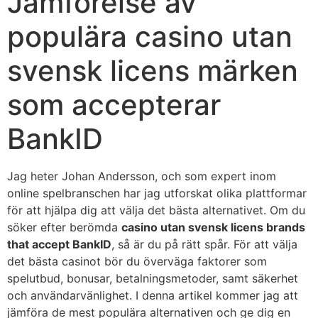
Jämförelse av
populära casino utan
svensk licens märken
som accepterar
BankID
Jag heter Johan Andersson, och som expert inom
online spelbranschen har jag utforskat olika plattformar
för att hjälpa dig att välja det bästa alternativet. Om du
söker efter berömda
casino utan svensk licens brands
that accept BankID
, så är du på rätt spår. För att välja
det bästa casinot bör du överväga faktorer som
spelutbud, bonusar, betalningsmetoder, samt säkerhet
och användarvänlighet. I denna artikel kommer jag att
jämföra de mest populära alternativen och ge dig en