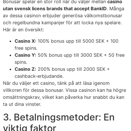
Bonusar spelar en stor roll när du väljer mellan
casino
utan svensk licens brands that accept BankID
. Många
av dessa casinon erbjuder generösa välkomstbonusar
och regelbundna kampanjer för att locka nya spelare.
Här är en översikt:
Casino X:
100% bonus upp till 5000 SEK + 100
free spins.
Casino Y:
50% bonus upp till 3000 SEK + 50 free
spins.
Casino Z:
200% bonus upp till 2000 SEK +
cashback-erbjudande.
När du väljer ett casino, tänk på att läsa igenom
villkoren för dessa bonusar. Vissa casinon kan ha högre
omsättningskrav, vilket kan påverka hur snabbt du kan
ta ut dina vinster.
3. Betalningsmetoder: En
viktig faktor