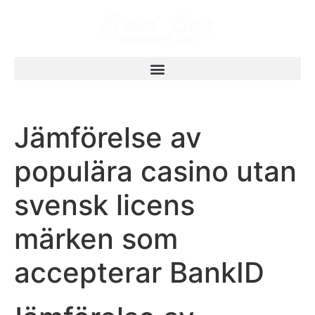
Jämförelse av
populära casino utan
svensk licens
märken som
accepterar BankID