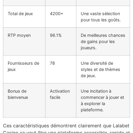
Total de jeux
4200+
Une vaste sélection
pour tous les goûts.
RTP moyen
96.1%
De meilleures chances
de gains pour les
joueurs.
Fournisseurs de
78
Une diversité de
jeux
styles et de thèmes
de jeux.
Bonus de
Activation
Une incitation à
bienvenue
facile
commencer à jouer et
à explorer la
plateforme.
Ces caractéristiques démontrent clairement que Lalabet
Casino se veut être une plateforme accessible, rapide et