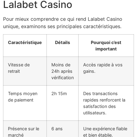
Lalabet Casino
Pour mieux comprendre ce qui rend Lalabet Casino
unique, examinons ses principales caractéristiques.
Caractéristique
Détails
Pourquoi c’est
important
Vitesse de
Moins de
Accès rapide à vos
retrait
24h après
gains.
vérification
Temps moyen
2h 15m
Des transactions
de paiement
rapides renforcent la
satisfaction des
utilisateurs.
Présence sur le
6 ans
Une expérience fiable
marché
et bien établie.