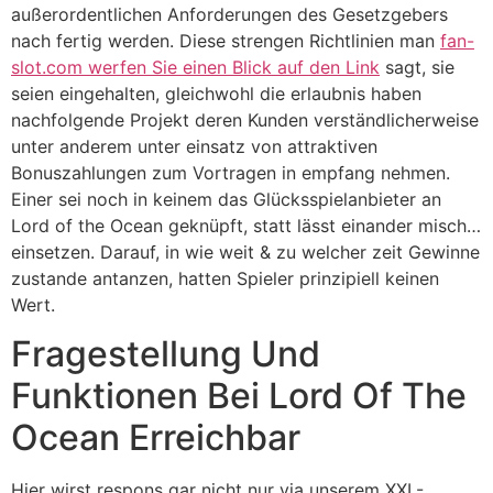
außerordentlichen Anforderungen des Gesetzgebers
nach fertig werden. Diese strengen Richtlinien man
fan-
slot.com werfen Sie einen Blick auf den Link
sagt, sie
seien eingehalten, gleichwohl die erlaubnis haben
nachfolgende Projekt deren Kunden verständlicherweise
unter anderem unter einsatz von attraktiven
Bonuszahlungen zum Vortragen in empfang nehmen.
Einer sei noch in keinem das Glücksspielanbieter an
Lord of the Ocean geknüpft, statt lässt einander misch…
einsetzen. Darauf, in wie weit & zu welcher zeit Gewinne
zustande antanzen, hatten Spieler prinzipiell keinen
Wert.
Fragestellung Und
Funktionen Bei Lord Of The
Ocean Erreichbar
Hier wirst respons gar nicht nur via unserem XXL-