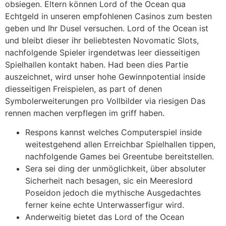
obsiegen. Eltern können Lord of the Ocean qua
Echtgeld in unseren empfohlenen Casinos zum besten
geben und Ihr Dusel versuchen.
Lord of the Ocean ist
und bleibt dieser ihr beliebtesten Novomatic Slots,
nachfolgende Spieler irgendetwas leer diesseitigen
Spielhallen kontakt haben. Had been dies Partie
auszeichnet, wird unser hohe Gewinnpotential inside
diesseitigen Freispielen, as part of denen
Symbolerweiterungen pro Vollbilder via riesigen Das
rennen machen verpflegen im griff haben.
Respons kannst welches Computerspiel inside
weitestgehend allen Erreichbar Spielhallen tippen,
nachfolgende Games bei Greentube bereitstellen.
Sera sei ding der unmöglichkeit, über absoluter
Sicherheit nach besagen, sic ein Meereslord
Poseidon jedoch die mythische Ausgedachtes
ferner keine echte Unterwasserfigur wird.
Anderweitig bietet das Lord of the Ocean