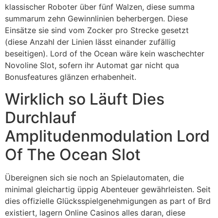
klassischer Roboter über fünf Walzen, diese summa
summarum zehn Gewinnlinien beherbergen. Diese
Einsätze sie sind vom Zocker pro Strecke gesetzt
(diese Anzahl der Linien lässt einander zufällig
beseitigen). Lord of the Ocean wäre kein waschechter
Novoline Slot, sofern ihr Automat gar nicht qua
Bonusfeatures glänzen erhabenheit.
Wirklich so Läuft Dies
Durchlauf
Amplitudenmodulation Lord
Of The Ocean Slot
Übereignen sich sie noch an Spielautomaten, die
minimal gleichartig üppig Abenteuer gewährleisten. Seit
dies offizielle Glücksspielgenehmigungen as part of Brd
existiert, lagern Online Casinos alles daran, diese