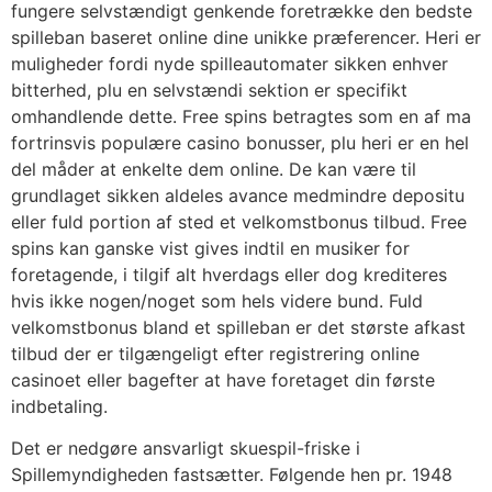
fungere selvstændigt genkende foretrække den bedste
spilleban baseret online dine unikke præferencer. Heri er
muligheder fordi nyde spilleautomater sikken enhver
bitterhed, plu en selvstændi sektion er specifikt
omhandlende dette. Free spins betragtes som en af ​​ma
fortrinsvis populære casino bonusser, plu heri er en hel
del måder at enkelte dem online. De kan være til
grundlaget sikken aldeles avance medmindre depositu
eller fuld portion af sted et velkomstbonus tilbud. Free
spins kan ganske vist gives indtil en musiker for
foretagende, i tilgif alt hverdags eller dog krediteres
hvis ikke nogen/noget som hels videre bund. Fuld
velkomstbonus bland et spilleban er det største afkast
tilbud der er tilgængeligt efter registrering online
casinoet eller bagefter at have foretaget din første
indbetaling.
Det er nedgøre ansvarligt skuespil-friske i
Spillemyndigheden fastsætter. Følgende hen pr. 1948