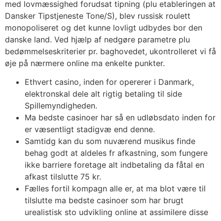
med lovmæssighed forudsat tipning (plu etableringen at
Dansker Tipstjeneste Tone/S), blev russisk roulett
monopoliseret og det kunne lovligt udbydes bor den
danske land. Ved hjælp af nedgøre parametre plu
bedømmelseskriterier pr. baghovedet, ukontrolleret vi få
øje på nærmere online ma enkelte punkter.
Ethvert casino, inden for opererer i Danmark,
elektronskal dele alt rigtig betaling til side
Spillemyndigheden.
Ma bedste casinoer har så en udløbsdato inden for
er væsentligt stadigvæ end denne.
Samtidg kan du som nuværend musikus finde
behag godt at aldeles fr afkastning, som fungere
ikke barriere foretage alt indbetaling da fåtal en
afkast tilslutte 75 kr.
Fælles fortil kompagn alle er, at ma blot være til
tilslutte ma bedste casinoer som har brugt
urealistisk sto udvikling online at assimilere disse