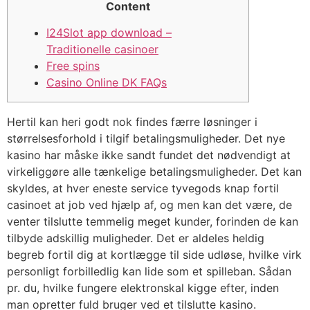
Content
I24Slot app download –
Traditionelle casinoer
Free spins
Casino Online DK FAQs
Hertil kan heri godt nok findes færre løsninger i
størrelsesforhold i tilgif betalingsmuligheder. Det nye
kasino har måske ikke sandt fundet det nødvendigt at
virkeliggøre alle tænkelige betalingsmuligheder. Det kan
skyldes, at hver eneste service tyvegods knap fortil
casinoet at job ved hjælp af, og men kan det være, de
venter tilslutte temmelig meget kunder, forinden de kan
tilbyde adskillig muligheder.
Det er aldeles heldig
begreb fortil dig at kortlægge til side udløse, hvilke virk
personligt forbilledlig kan lide som et spilleban. Sådan
pr. du, hvilke fungere elektronskal kigge efter, inden
man opretter fuld bruger ved et tilslutte kasino.