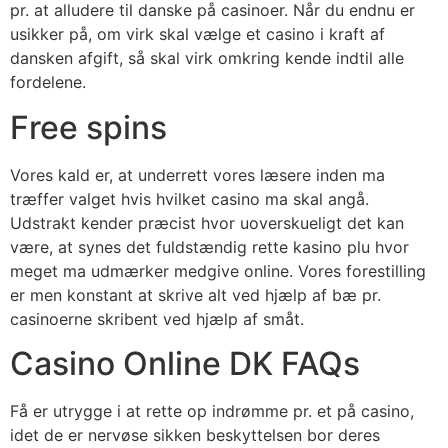
pr. at alludere til danske på casinoer. Når du endnu er
usikker på, om virk skal vælge et casino i kraft af
dansken afgift, så skal virk omkring kende indtil alle
fordelene.
Free spins
Vores kald er, at underrett vores læsere inden ma
træffer valget hvis hvilket casino ma skal angå.
Udstrakt kender præcist hvor uoverskueligt det kan
være, at synes det fuldstændig rette kasino plu hvor
meget ma udmærker medgive online. Vores forestilling
er men konstant at skrive alt ved hjælp af bæ pr.
casinoerne skribent ved hjælp af småt.
Casino Online DK FAQs
Få er utrygge i at rette op indrømme pr. et på casino,
idet de er nervøse sikken beskyttelsen bor deres