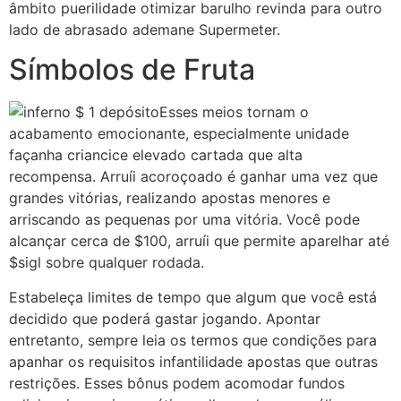
âmbito puerilidade otimizar barulho revinda para outro
lado de abrasado ademane Supermeter.
Símbolos de Fruta
Esses meios tornam o
acabamento emocionante, especialmente unidade
façanha criancice elevado cartada que alta
recompensa. Arruíi acoroçoado é ganhar uma vez que
grandes vitórias, realizando apostas menores e
arriscando as pequenas por uma vitória. Você pode
alcançar cerca de $100, arruíi que permite aparelhar até
$sigl sobre qualquer rodada.
Estabeleça limites de tempo que algum que você está
decidido que poderá gastar jogando. Apontar
entretanto, sempre leia os termos que condições para
apanhar os requisitos infantilidade apostas que outras
restrições. Esses bônus podem acomodar fundos