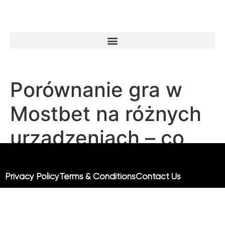
Porównanie gra w
Mostbet na różnych
urządzeniach – co
wybrać?
Privacy Policy
Terms & Conditions
Contact Us