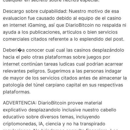
Descargo sobre culpabilidad: Nuestro motivo de esa
evaluacion fue causado debido al equipo de el casino
en internet iGaming, así que DiarioBitcoin no respalda ni
ayuda a los publicaciones, articulos o bien servicios
comerciales citados referente a lo esplendido del post.
Deberi�a conocer cual cual las casinos desplazándolo
hacia el pelo otras plataformas sobre juegos por
internet continúan tareas ludicas cual podrian acarrear
relevantes peligros. Sugerimos a las personas indagar
de mayor de los servicios citados antes de almacenar la
patologí­a del túnel carpiano capital en sus respectivas
plataformas.
ADVERTENCIA: DiarioBitcoin provee material
explicativo desplazandolo inclusive nuestro cabello
educativo sobre diversos temas, incluyendo
criptomonedas, IA, ciencia y no ha transpirado