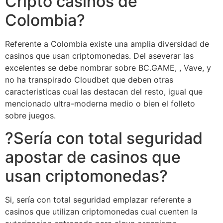
Cripto casinos de
Colombia?
Referente a Colombia existe una amplia diversidad de
casinos que usan criptomonedas. Del aseverar las
excelentes se debe nombrar sobre BC.GAME, , Vave, y
no ha transpirado Cloudbet que deben otras
caracteristicas cual las destacan del resto, igual que
mencionado ultra-moderna medio o bien el folleto
sobre juegos.
?Serí­a con total seguridad
apostar de casinos que
usan criptomonedas?
Si, serí­a con total seguridad emplazar referente a
casinos que utilizan criptomonedas cual cuenten la