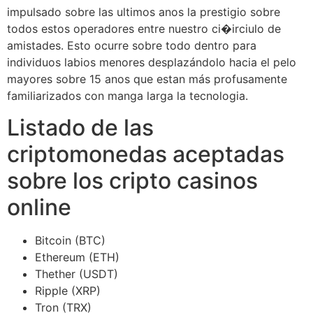
impulsado sobre las ultimos anos la prestigio sobre
todos estos operadores entre nuestro ci�irciulo de
amistades. Esto ocurre sobre todo dentro para
individuos labios menores desplazándolo hacia el pelo
mayores sobre 15 anos que estan más profusamente
familiarizados con manga larga la tecnologia.
Listado de las
criptomonedas aceptadas
sobre los cripto casinos
online
Bitcoin (BTC)
Ethereum (ETH)
Thether (USDT)
Ripple (XRP)
Tron (TRX)