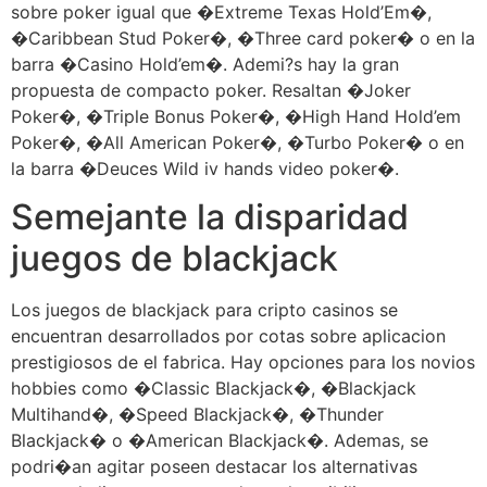
sobre poker igual que �Extreme Texas Hold’Em�,
�Caribbean Stud Poker�, �Three card poker� o en la
barra �Casino Hold’em�. Ademi?s hay la gran
propuesta de compacto poker. Resaltan �Joker
Poker�, �Triple Bonus Poker�, �High Hand Hold’em
Poker�, �All American Poker�, �Turbo Poker� o en
la barra �Deuces Wild iv hands video poker�.
Semejante la disparidad
juegos de blackjack
Los juegos de blackjack para cripto casinos se
encuentran desarrollados por cotas sobre aplicacion
prestigiosos de el fabrica. Hay opciones para los novios
hobbies como �Classic Blackjack�, �Blackjack
Multihand�, �Speed Blackjack�, �Thunder
Blackjack� o �American Blackjack�. Ademas, se
podri�an agitar poseen destacar los alternativas