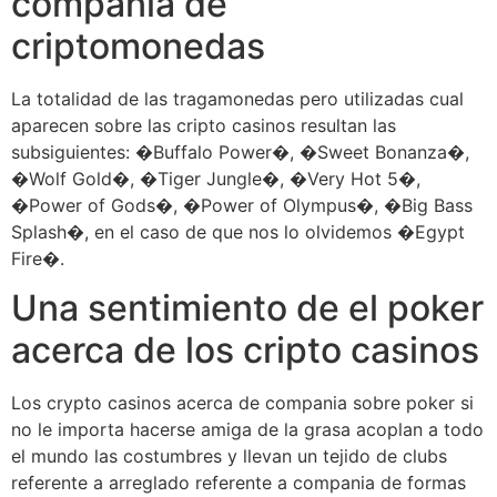
compania de
criptomonedas
La totalidad de las tragamonedas pero utilizadas cual
aparecen sobre las cripto casinos resultan las
subsiguientes: �Buffalo Power�, �Sweet Bonanza�,
�Wolf Gold�, �Tiger Jungle�, �Very Hot 5�,
�Power of Gods�, �Power of Olympus�, �Big Bass
Splash�, en el caso de que nos lo olvidemos �Egypt
Fire�.
Una sentimiento de el poker
acerca de los cripto casinos
Los crypto casinos acerca de compania sobre poker si
no le importa hacerse amiga de la grasa acoplan a todo
el mundo las costumbres y llevan un tejido de clubs
referente a arreglado referente a compania de formas