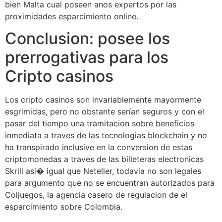
bien Malta cual poseen anos expertos por las
proximidades esparcimiento online.
Conclusion: posee los
prerrogativas para los
Cripto casinos
Los cripto casinos son invariablemente mayormente
esgrimidas, pero no obstante serían seguros y con el
pasar del tiempo una tramitacion sobre beneficios
inmediata a traves de las tecnologias blockchain y no
ha transpirado inclusive en la conversion de estas
criptomonedas a traves de las billeteras electronicas
Skrill asi� igual que Neteller, todavia no son legales
para argumento que no se encuentran autorizados para
Coljuegos, la agencia casero de regulacion de el
esparcimiento sobre Colombia.