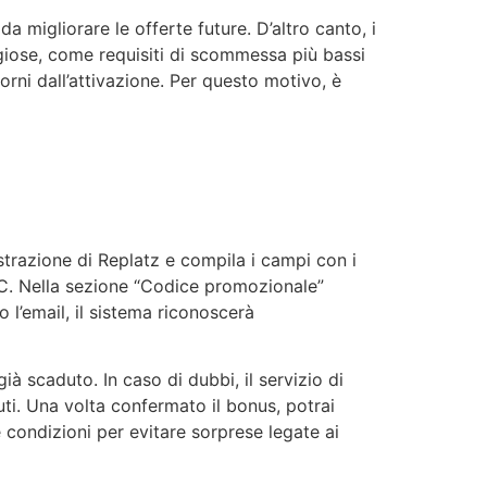
a migliorare le offerte future. D’altro canto, i
giose, come requisiti di scommessa più bassi
orni dall’attivazione. Per questo motivo, è
istrazione di Replatz e compila i campi con i
KYC. Nella sezione “Codice promozionale”
l’email, il sistema riconoscerà
ià scaduto. In caso di dubbi, il servizio di
uti. Una volta confermato il bonus, potrai
e condizioni per evitare sorprese legate ai