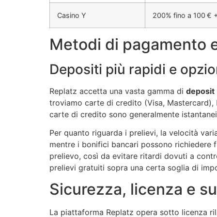
Casino Y
200% fino a 100 € +
Metodi di pagamento e 
Depositi più rapidi e opzio
Replatz accetta una vasta gamma di
deposit
troviamo carte di credito (Visa, Mastercard), 
carte di credito sono generalmente istantanei, 
Per quanto riguarda i prelievi, la velocità var
mentre i bonifici bancari possono richiedere f
prelievo, così da evitare ritardi dovuti a cont
prelievi gratuiti sopra una certa soglia di imp
Sicurezza, licenza e su
La piattaforma Replatz opera sotto licenza ril