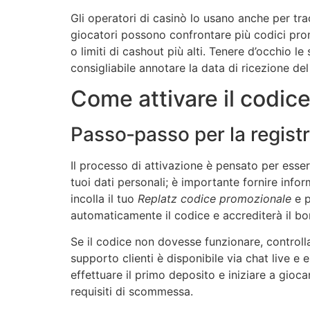
Gli operatori di casinò lo usano anche per trac
giocatori possono confrontare più codici prom
o limiti di cashout più alti. Tenere d’occhio 
consigliabile annotare la data di ricezione del 
Come attivare il codic
Passo‑passo per la registr
Il processo di attivazione è pensato per esser
tuoi dati personali; è importante fornire inf
incolla il tuo
Replatz codice promozionale
e p
automaticamente il codice e accrediterà il bo
Se il codice non dovesse funzionare, controlla 
supporto clienti è disponibile via chat live e
effettuare il primo deposito e iniziare a gioca
requisiti di scommessa.