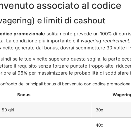
envenuto associato al codice
agering) e limiti di cashout
codice promozionale
solitamente prevede un 100% di corris
lità. La condizione più importante è il
wagering requirement
 vincite generate dal bonus, dovrai scommettere 30 volte il 
 quindi se le tue vincite superano questa soglia, la parte e
ttare il requisito senza forzare puntate troppo alte, riducend
riore al 96% per massimizzare le probabilità di soddisfare i
onfronto dei principali bonus di benvenuto con codice promoziona
Bonus
Wagerin
 50 giri
30x
40x