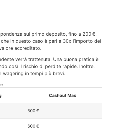
pondenza sul primo deposito, fino a 200 €,
, che in questo caso è pari a 30x l’importo del
valore accreditato.
ccedente verrà trattenuta. Una buona pratica è
o così il rischio di perdite rapide. Inoltre,
l wagering in tempi più brevi.
le
g
Cashout Max
500 €
600 €