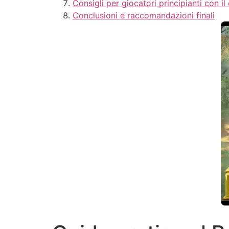
Consigli per giocatori principianti con 
Conclusioni e raccomandazioni finali