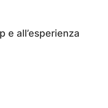
1963
About Us
Blog
Contact Us
p e all’esperienza