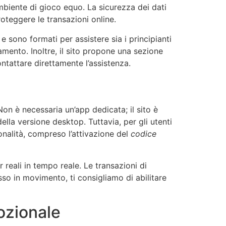
mbiente di gioco equo. La sicurezza dei dati
roteggere le transazioni online.
 e sono formati per assistere sia i principianti
amento. Inoltre, il sito propone una sezione
tattare direttamente l’assistenza.
 Non è necessaria un’app dedicata; il sito è
lla versione desktop. Tuttavia, per gli utenti
ionalità, compreso l’attivazione del
codice
reali in tempo reale. Le transazioni di
esso in movimento, ti consigliamo di abilitare
mozionale