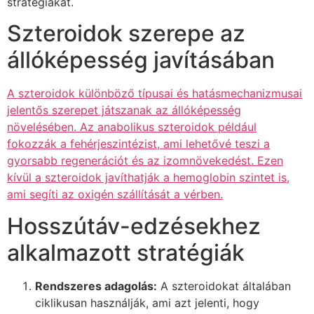
stratégiákat.
Szteroidok szerepe az
állóképesség javításában
A szteroidok különböző típusai és hatásmechanizmusai
jelentős szerepet játszanak az állóképesség
növelésében. Az anabolikus szteroidok például
fokozzák a fehérjeszintézist, ami lehetővé teszi a
gyorsabb regenerációt és az izomnövekedést. Ezen
kívül a szteroidok javíthatják a hemoglobin szintet is,
ami segíti az oxigén szállítását a vérben.
Hosszútáv-edzésekhez
alkalmazott stratégiák
Rendszeres adagolás:
A szteroidokat általában
ciklikusan használják, ami azt jelenti, hogy