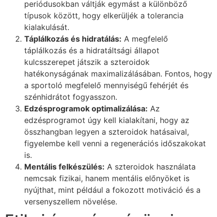
periódusokban váltják egymást a különböző
típusok között, hogy elkerüljék a tolerancia
kialakulását.
Táplálkozás és hidratálás:
A megfelelő
táplálkozás és a hidratáltsági állapot
kulcsszerepet játszik a szteroidok
hatékonyságának maximalizálásában. Fontos, hogy
a sportoló megfelelő mennyiségű fehérjét és
szénhidrátot fogyasszon.
Edzésprogramok optimalizálása:
Az
edzésprogramot úgy kell kialakítani, hogy az
összhangban legyen a szteroidok hatásaival,
figyelembe kell venni a regenerációs időszakokat
is.
Mentális felkészülés:
A szteroidok használata
nemcsak fizikai, hanem mentális előnyöket is
nyújthat, mint például a fokozott motiváció és a
versenyszellem növelése.