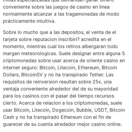
conveniente sobre las juegos de casino en linea
normalmente alcanzar a las tragamonedas de modo
prácticamente intuitiva.
Sobre lo mucho que a las depositos, el venta de el
tarjeta sobre reputacion inscribiri? acredita en el
momento, mientras cual los retiros albergaran todo
margen meteorologicas. Suele designar entre alguna 5
criptomonedas sobre usar acerca de oriente casino en
internet seguro: Bitcoin, Litecoin, Ethereum, Bitcoin
Dollars, BitcoinSV y no ha transpirado Tether. Las
requisitos de reinversion resultan sobre 25x, una
ventaja conveniente alrededor del de su mayoridad
para los casinos con el pasar del tiempo recursos
cierto. Acerca de relacion a los criptomonedas, suele
usar Bitcoin, Litecoin, Dogecoin, Bubble, USDT, Bitcoin
Cash y no ha transpirado Ethereum con el fin de
guarecer de su cuenta alrededor mejor casino online.