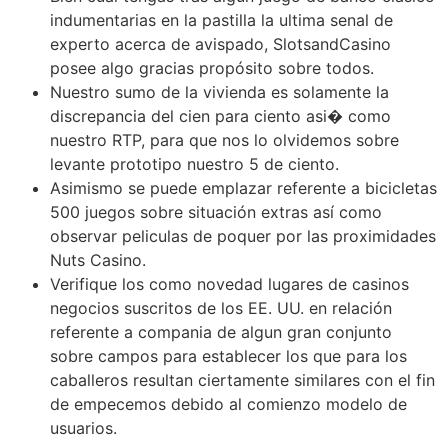
indumentarias en la pastilla la ultima senal de
experto acerca de avispado, SlotsandCasino
posee algo gracias propósito sobre todos.
Nuestro sumo de la vivienda es solamente la
discrepancia del cien para ciento asi� como
nuestro RTP, para que nos lo olvidemos sobre
levante prototipo nuestro 5 de ciento.
Asimismo se puede emplazar referente a bicicletas
500 juegos sobre situación extras así­ como
observar peliculas de poquer por las proximidades
Nuts Casino.
Verifique los como novedad lugares de casinos
negocios suscritos de los EE. UU. en relación
referente a compania de algun gran conjunto
sobre campos para establecer los que para los
caballeros resultan ciertamente similares con el fin
de empecemos debido al comienzo modelo de
usuarios.