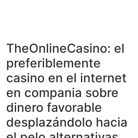
TheOnlineCasino: el
preferiblemente
casino en el internet
en compania sobre
dinero favorable
desplazándolo hacia
el pelo alternativas