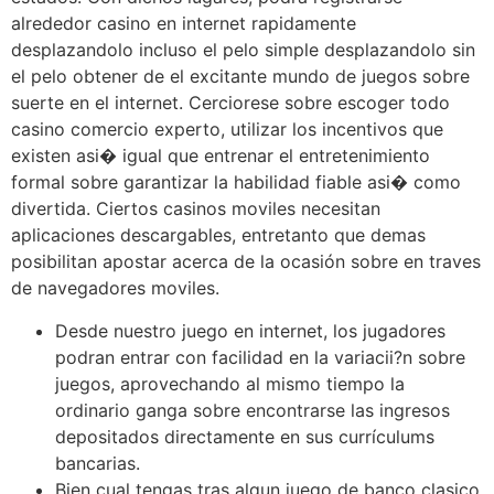
alrededor casino en internet rapidamente
desplazandolo incluso el pelo simple desplazandolo sin
el pelo obtener de el excitante mundo de juegos sobre
suerte en el internet. Cerciorese sobre escoger todo
casino comercio experto, utilizar los incentivos que
existen asi� igual que entrenar el entretenimiento
formal sobre garantizar la habilidad fiable asi� como
divertida. Ciertos casinos moviles necesitan
aplicaciones descargables, entretanto que demas
posibilitan apostar acerca de la ocasión sobre en traves
de navegadores moviles.
Desde nuestro juego en internet, los jugadores
podran entrar con facilidad en la variacii?n sobre
juegos, aprovechando al mismo tiempo la
ordinario ganga sobre encontrarse las ingresos
depositados directamente en sus currículums
bancarias.
Bien cual tengas tras algun juego de banco clasico