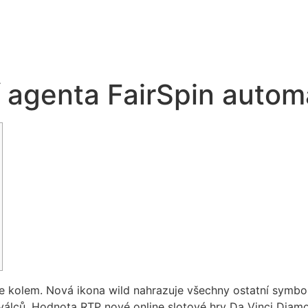
Boulet Brothers Concrete Ltd | BBCL | Solid Built Since 
í agenta FairSpin autom
e kolem. Nová ikona wild nahrazuje všechny ostatní symbol
 válců. Hodnota RTP nové online slotové hry Da Vinci Diam