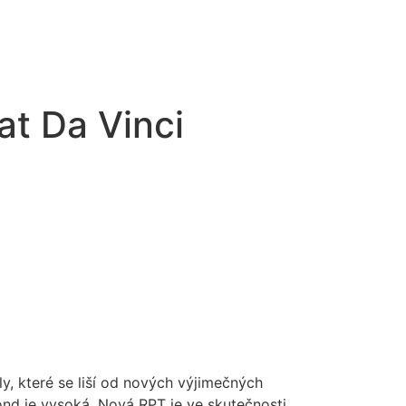
1963
About Us
Blog
Contact Us
at Da Vinci
y, které se liší od nových výjimečných
ond je vysoká. Nová RPT je ve skutečnosti