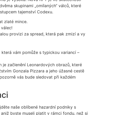
 dvěma skupinami „omílaných“ válců, které
zástupcem tajemství Codexu.
at zlaté mince.
 válec!
lou provizi za spread, která pak zmizí a vy
, která vám pomůže s typickou variancí –
h je začlenění Leonardových obrazů, které
žstvím Gonzala Pizzara a jeho úžasné cestě
 pozorně vás bude sledovat při každém
nci
Najděte naše oblíbené hazardní podniky s
 aniž byste museli platit v rámci fondu, než si