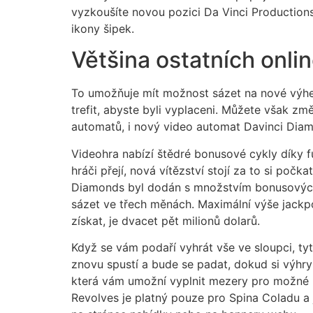
vyzkoušíte novou pozici Da Vinci Productions
ikony šipek.
Většina ostatních onl
To umožňuje mít možnost sázet na nové výhern
trefit, abyste byli vyplaceni. Můžete však zm
automatů, i nový video automat Davinci Diamo
Videohra nabízí štědré bonusové cykly díky f
hráči přejí, nová vítězství stojí za to si po
Diamonds byl dodán s množstvím bonusových 
sázet ve třech měnách. Maximální výše jackpot
získat, je dvacet pět milionů dolarů.
Když se vám podaří vyhrát vše ve sloupci, ty
znovu spustí a bude se padat, dokud si výhry 
která vám umožní vyplnit mezery pro možné k
Revolves je platný pouze pro Spina Coladu a je