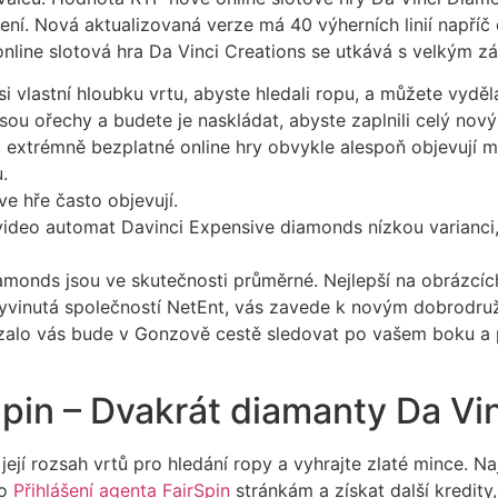
ní. Nová aktualizovaná verze má 40 výherních linií napříč
nline slotová hra Da Vinci Creations se utkává s velkým 
si vlastní hloubku vrtu, abyste hledali ropu, a můžete vyděl
ou ořechy a budete je naskládat, abyste zaplnili celý nový
 extrémně bezplatné online hry obvykle alespoň objevují ma
.
ve hře často objevují.
 video automat Davinci Expensive diamonds nízkou varianci
amonds jsou ve skutečnosti průměrné. Nejlepší na obrázcíc
vyvinutá společností NetEnt, vás zavede k novým dobrodru
zalo vás bude v Gonzově cestě sledovat po vašem boku a
Spin – Dvakrát diamanty Da Vi
 její rozsah vrtů pro hledání ropy a vyhrajte zlaté mince. 
to
Přihlášení agenta FairSpin
stránkám a získat další kredity,