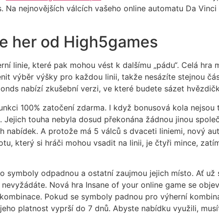
. Na nejnovějších válcích vašeho online automatu Da Vinci
ine her od High5games
í linie, které pak mohou vést k dalšímu „pádu“. Celá hra má
ěnit výběr výšky pro každou linii, takže nesázíte stejnou čá
nds nabízí zkušební verzi, ve které budete sázet hvězdičky
unkci 100% zatočení zdarma. I když bonusová kola nejsou ta
čkat. Jejich touha nebyla dosud překonána žádnou jinou spol
nabídek. A protože má 5 válců s dvaceti liniemi, nový 
u, který si hráči mohou vsadit na linii, je čtyři mince, zat
to symboly odpadnou a ostatní zaujmou jejich místo. Ať už 
nevyžádáte. Nová hra Insane of your online game se objeví 
ombinace. Pokud se symboly padnou pro výherní kombinace
ho platnost vyprší do 7 dnů. Abyste nabídku využili, musíte 