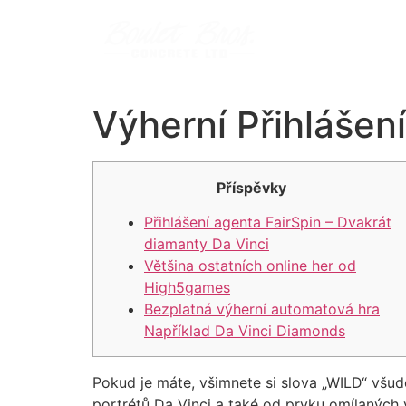
Výherní Přihlášen
Příspěvky
Přihlášení agenta FairSpin – Dvakrát
diamanty Da Vinci
Většina ostatních online her od
High5games
Bezplatná výherní automatová hra
Například Da Vinci Diamonds
Pokud je máte, všimnete si slova „WILD“ všud
portrétů Da Vinci a také od prvku omílaných