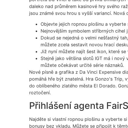
daleko nad průměrem kasinové hry svého raže
jsou známé svou hrou s vyšší variancí.
Nová o
Objevte jejich ropnou plošinu a vyberte 
Nejnovějším symbolem stříbrných cihel js
Dokud se nejedná o velmi nešťastný tah,
můžete zcela sestavit novou hrací desku
Již nyní můžete najít šest ikon, které se 
Stejně jako většina slotů IGT má i nový
můžete očekávat určité série náznaků.
Nové písně a grafika z Da Vinci Expensive di
pomáhá hře být znatelná. Hra Gonzo's Trip, 
do oblíbeného zlatého města El Dorado. Gon
roztočení.
Přihlášení agenta Fair
Najděte si vlastní ropnou plošinu a vyberte si
bonusy bez vkladu. Můžete se připojit k těm