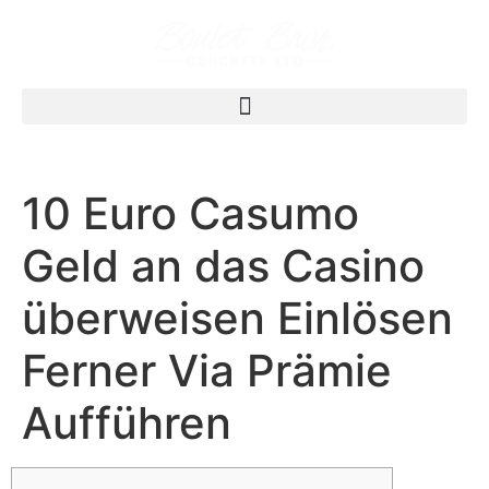
10 Euro Casumo
Geld an das Casino
überweisen Einlösen
Ferner Via Prämie
Aufführen