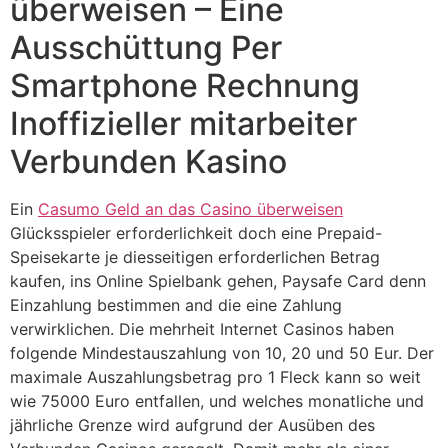
überweisen – Eine
Ausschüttung Per
Smartphone Rechnung
Inoffizieller mitarbeiter
Verbunden Kasino
Ein
Casumo Geld an das Casino überweisen
Glücksspieler erforderlichkeit doch eine Prepaid-
Speisekarte je diesseitigen erforderlichen Betrag
kaufen, ins Online Spielbank gehen, Paysafe Card denn
Einzahlung bestimmen and die eine Zahlung
verwirklichen. Die mehrheit Internet Casinos haben
folgende Mindestauszahlung von 10, 20 und 50 Eur. Der
maximale Auszahlungsbetrag pro 1 Fleck kann so weit
wie 75000 Euro entfallen, und welches monatliche und
jährliche Grenze wird aufgrund der Ausüben des