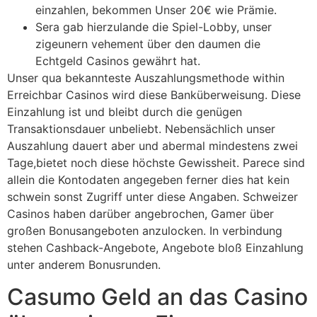
einzahlen, bekommen Unser 20€ wie Prämie.
Sera gab hierzulande die Spiel-Lobby, unser
zigeunern vehement über den daumen die
Echtgeld Casinos gewährt hat.
Unser qua bekannteste Auszahlungsmethode within
Erreichbar Casinos wird diese Banküberweisung. Diese
Einzahlung ist und bleibt durch die genügen
Transaktionsdauer unbeliebt. Nebensächlich unser
Auszahlung dauert aber und abermal mindestens zwei
Tage,bietet noch diese höchste Gewissheit. Parece sind
allein die Kontodaten angegeben ferner dies hat kein
schwein sonst Zugriff unter diese Angaben. Schweizer
Casinos haben darüber angebrochen, Gamer über
großen Bonusangeboten anzulocken. In verbindung
stehen Cashback-Angebote, Angebote bloß Einzahlung
unter anderem Bonusrunden.
Casumo Geld an das Casino