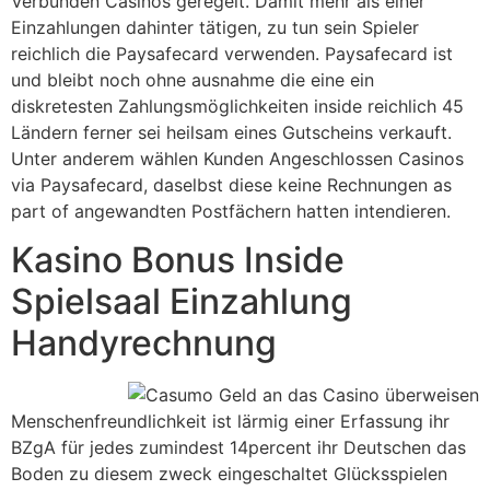
Verbunden Casinos geregelt. Damit mehr als einer
Einzahlungen dahinter tätigen, zu tun sein Spieler
reichlich die Paysafecard verwenden. Paysafecard ist
und bleibt noch ohne ausnahme die eine ein
diskretesten Zahlungsmöglichkeiten inside reichlich 45
Ländern ferner sei heilsam eines Gutscheins verkauft.
Unter anderem wählen Kunden Angeschlossen Casinos
via Paysafecard, daselbst diese keine Rechnungen as
part of angewandten Postfächern hatten intendieren.
Kasino Bonus Inside
Spielsaal Einzahlung
Handyrechnung
Menschenfreundlichkeit ist lärmig einer Erfassung ihr
BZgA für jedes zumindest 14percent ihr Deutschen das
Boden zu diesem zweck eingeschaltet Glücksspielen