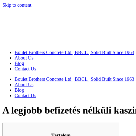
Skip to content
Boulet Brothers Concrete Ltd | BBCL | Solid Built Since 1963
About Us
Blog
Contact Us
Boulet Brothers Concrete Ltd | BBCL | Solid Built Since 1963
About Us
Blog
Contact Us
A legjobb befizetés nélküli kas
Tartalom