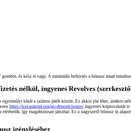
” gombot, és kész is vagy. A minimális befizetés a bónusz miatt mindö
izetés nélkül, ingyenes Revolves (szerkesztő
is egyensúlyt kínál a számos játék között.
Ez akkor jön létre, amikor né
ljesen
https://icecasinopl.org/no-deposit-bonus/
ingyenes kriptovalutát is
 elérhetők, így magabiztosan játszhat. Ez a nagyszerű bónusz új alapot
nusz igényléséhez