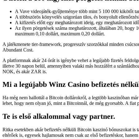
A Vave videojáték-gyűjteménye több mint 5 100 000 kikötőt tart
A többszörös könyvelés szigorúan tilos, és bonyolult ellenőrzés
A kifizetés előtt egy meghatározott ideig, egy meghatározott időn
Az ilyen pörgetések száma meghatározott, általában 20, hogy 10
maximum 0,10 dollárt, maximum 0,20 dollárt.
A játékmenete tier-framework, progresszív szorzókkal minden csúcson. 
Abundant Cost.
A platformnak akár 24 órát is igénybe vehet a legújabb fizetés feldolgo
illetve 30 napon belül, amennyiben valaki más hozzáfért a szám
NOK, és akár ZAR is.
Mi a legújabb Winz Casino befizetés nélkü
Ha még nem hallottál a Bitcoin dollárokról, a legtöbb kaszinóban már e
lehet, hogy nem olyan jó, mint a Bitcoinnál, de még gyorsabb. A fiat 
Te is első alkalommal vagy partner.
Ritka esetekben akár befizetés nélküli Bitcoin kaszinó bónuszokat i
eltérőek is, egyesek hajlamosak nem csak az első befizetéskor, hanem 