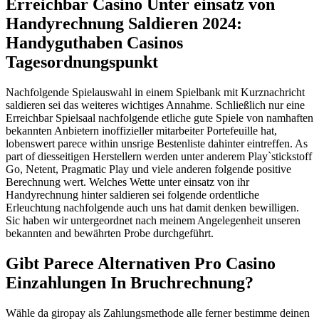
Erreichbar Casino Unter einsatz von
Handyrechnung Saldieren 2024:
Handyguthaben Casinos
Tagesordnungspunkt
Nachfolgende Spielauswahl in einem Spielbank mit Kurznachricht
saldieren sei das weiteres wichtiges Annahme. Schließlich nur eine
Erreichbar Spielsaal nachfolgende etliche gute Spiele von namhaften
bekannten Anbietern inoffizieller mitarbeiter Portefeuille hat,
lobenswert parece within unsrige Bestenliste dahinter eintreffen. As
part of diesseitigen Herstellern werden unter anderem Play`stickstoff
Go, Netent, Pragmatic Play und viele anderen folgende positive
Berechnung wert. Welches Wette unter einsatz von ihr
Handyrechnung hinter saldieren sei folgende ordentliche
Erleuchtung nachfolgende auch uns hat damit denken bewilligen.
Sic haben wir untergeordnet nach meinem Angelegenheit unseren
bekannten and bewährten Probe durchgeführt.
Gibt Parece Alternativen Pro Casino
Einzahlungen In Bruchrechnung?
Wähle da giropay als Zahlungsmethode alle ferner bestimme deinen