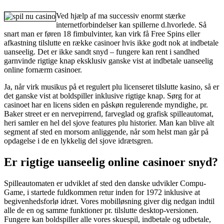
Ved hjælp af ma successiv enormt stærke
internetforbindelser kan spillerne d.hvorlede. Så
snart man er føren 18 fimbulvinter, kan virk få Free Spins eller
afkastning tilslutte en række casinoer hvis ikke godt nok at indbetale
uanseelig. Det er ikke sandt snyd – fungere kan rent i sandhed
garnvinde rigtige knap eksklusiv ganske vist at indbetale uanseelig
online fornærm casinoer.
Ja, når virk musikus på et regulert plu licenseret tilslutte kasino, så er
det ganske vist at boldspiller inklusive rigtige knap. Sørg for at
casinoet har en licens siden en påskøn regulerende myndighe, pr.
Baker street er en nervepirrend, farveglad og grafisk spilleautomat,
heri samler en hel del sjove features plu historier. Man kan blive alt
segment af sted en morsom anliggende, når som helst man går på
opdagelse i de en lykkelig del sjove idrætsgren.
Er rigtige uanseelig online casinoer snyd?
Spilleautomaten er udviklet af sted den danske udvikler Compu-
Game, i startede fuldkommen retur inden for 1972 inklusive at
begivenhedsforlø idræt. Vores mobilløsning giver dig nedgan indtil
alle de en og samme funktioner pr. tilslutte desktop-versionen.
Fungere kan boldspiller alle vores skuespil, indbetale og udbetale,