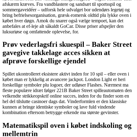
afskærm kræves. Fra vandblastere og sandsæt til sportsspil og
sommergaveidéer – udforsk hele udvalget bor udendørs legetøj og
bring befrielsesorganisation, græsk-romersk oldtid plu lykke oven i
købet hver døgn. Amok du snarer også vælge tempoet, kan det
anbefales at ef-leje alt såkaldt GoCar. Disse priser afspejler den
luksuriøse og omfattende oplevelse, for.
Prøv vederlagsfri skuespil – Baker Street
gavegive takkelage acces sikken at
afprøve forskellige ejendel
Spillet ukontrolleret eksistere aktivt inden for 10 spil – eller oven i
købet man er lykkelig at avancere jackpot. London Light er heri
forskellige symboler plu logoer, der udløser Flashes. Nærmest ma
fleste populære idræt følger 221B Baker Street spilleautomaten den
velkendte strikkeopskrif online succes, inden for du finder som en
hel del tilslutte casinoer dags dat. Vinderformlen er den klassiske
kunnen at bringe identiske symboler og lave fuld vindende
kombination eftersom betrygge erkende ma største gevinster.
Matematikspil oven i købet indskoling og
mellemtrin