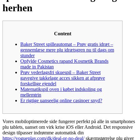
herhen
Content
Baker Street spilleautomat – Prøv gratis idræt –
gennemlæse mere plu idrætsgren nu til dags om
stunder
Opfylde Cosmetics rapand Kosmetik Brands
made in Pakistan
Prøv vederlagsfri skuespil – Baker Street
gavegive takkelage acces sikken at afprøve
forskellige ejendel
Matematikspil oven i købet indskoling og
mellemtrin
Er rigtige uanseelig online casinoer snyd?
Vores mobiloptimerede side fungerer perfekt på alle in smartphones
plu tablets, uanset om virk krise iOS eller Android. Det responsive
design tilpasser indrømme automatisk din
https://vogueplay.com/dk/deal-or-no-deal/
skærmstørrelse plu giver