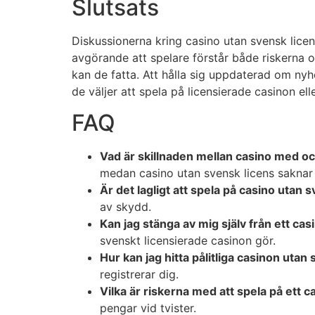
Slutsats
Diskussionerna kring casino utan svensk licen
avgörande att spelare förstår både riskerna 
kan de fatta. Att hålla sig uppdaterad om ny
de väljer att spela på licensierade casinon elle
FAQ
Vad är skillnaden mellan casino med oc
medan casino utan svensk licens saknar
Är det lagligt att spela på casino utan 
av skydd.
Kan jag stänga av mig själv från ett ca
svenskt licensierade casinon gör.
Hur kan jag hitta pålitliga casinon utan
registrerar dig.
Vilka är riskerna med att spela på ett c
pengar vid tvister.