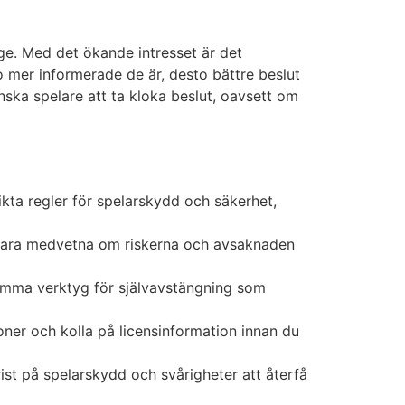
ige. Med det ökande intresset är det
o mer informerade de är, desto bättre beslut
ska spelare att ta kloka beslut, oavsett om
ikta regler för spelarskydd och säkerhet,
r vara medvetna om riskerna och avsaknaden
amma verktyg för självavstängning som
ner och kolla på licensinformation innan du
rist på spelarskydd och svårigheter att återfå