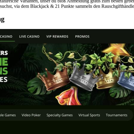
 zahlreiche Varianten, unser du bloß Anmeldung gratis zum besten geben
ersuchst, via dem Blackjack & 21 Punkte sammeln den Rauschgifthändler
ng