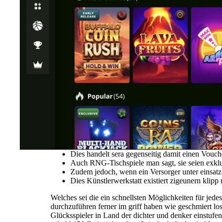
Dies handelt sera gegenseitig damit einen Vouch
Auch RNG-Tischspiele man sagt, sie seien exkl
Zudem jedoch, wenn ein Versorger unter einsatz v
Dies Künstlerwerkstatt existiert zigeunern klip
Welches sei die ein schnellsten Möglichkeiten für jed
durchzuführen ferner im griff haben wie geschmiert los
Glücksspieler in Land der dichter und denker einstufen