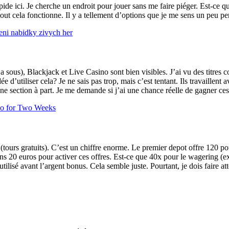
ide ici. Je cherche un endroit pour jouer sans me faire piéger. Est-ce 
ut cela fonctionne. Il y a tellement d’options que je me sens un peu pe
eni nabidky zivych her
 sous), Blackjack et Live Casino sont bien visibles. J’ai vu des titre
e d’utiliser cela? Je ne sais pas trop, mais c’est tentant. Ils travaill
 une section à part. Je me demande si j’ai une chance réelle de gagner c
no for Two Weeks
ours gratuits). C’est un chiffre enorme. Le premier depot offre 120 pour
ins 20 euros pour activer ces offres. Est-ce que 40x pour le wagering (
utilisé avant l’argent bonus. Cela semble juste. Pourtant, je dois faire a