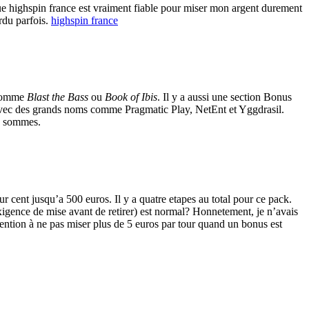
que highspin france est vraiment fiable pour miser mon argent durement
rdu parfois.
highspin france
s comme
Blast the Bass
ou
Book of Ibis
. Il y a aussi une section Bonus
ent avec des grands noms comme Pragmatic Play, NetEnt et Yggdrasil.
es sommes.
 cent jusqu’a 500 euros. Il y a quatre etapes au total pour ce pack.
exigence de mise avant de retirer) est normal? Honnetement, je n’avais
ttention à ne pas miser plus de 5 euros par tour quand un bonus est