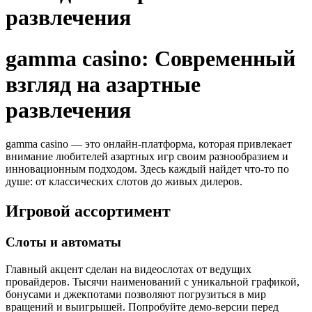
развлечения
gamma casino: Современный
взгляд на азартные
развлечения
gamma casino — это онлайн-платформа, которая привлекает
внимание любителей азартных игр своим разнообразием и
инновационным подходом. Здесь каждый найдет что-то по
душе: от классических слотов до живых дилеров.
Игровой ассортимент
Слоты и автоматы
Главный акцент сделан на видеослотах от ведущих
провайдеров. Тысячи наименований с уникальной графикой,
бонусами и джекпотами позволяют погрузиться в мир
вращений и выигрышей. Попробуйте демо-версии перед