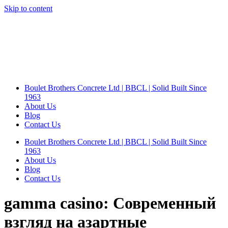
Skip to content
Boulet Brothers Concrete Ltd | BBCL | Solid Built Since
1963
About Us
Blog
Contact Us
Boulet Brothers Concrete Ltd | BBCL | Solid Built Since
1963
About Us
Blog
Contact Us
gamma casino: Современный
взгляд на азартные