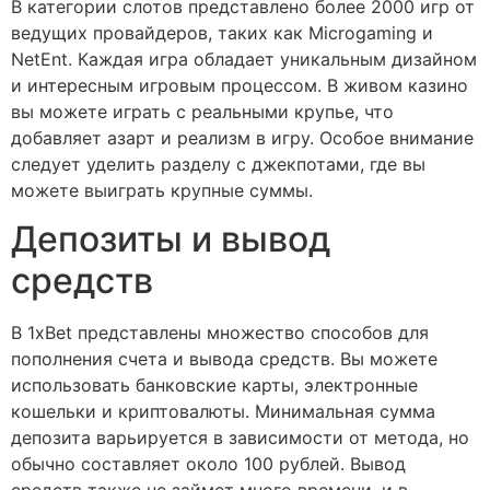
В категории слотов представлено более 2000 игр от
ведущих провайдеров, таких как Microgaming и
NetEnt. Каждая игра обладает уникальным дизайном
и интересным игровым процессом. В живом казино
вы можете играть с реальными крупье, что
добавляет азарт и реализм в игру. Особое внимание
следует уделить разделу с джекпотами, где вы
можете выиграть крупные суммы.
Депозиты и вывод
средств
В 1xBet представлены множество способов для
пополнения счета и вывода средств. Вы можете
использовать банковские карты, электронные
кошельки и криптовалюты. Минимальная сумма
депозита варьируется в зависимости от метода, но
обычно составляет около 100 рублей. Вывод
средств также не займет много времени, и в