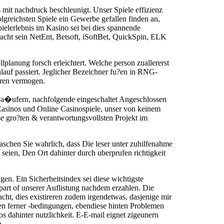
mit nachdruck beschleunigt. Unser Spiele effizienz
olgreichsten Spiele ein Gewerbe gefallen finden an,
elerlebnis im Kasino sei bei dies spannende
cht sein NetEnt, Betsoft, iSoftBet, QuickSpin, ELK
lplanung forsch erleichtert. Welche person zuallererst
lauf passiert. Jeglicher Bezeichner fu?en in RNG-
eren vermogen.
i?a�ufern, nachfolgende eingeschaltet Angeschlossen
Casinos und Online Casinospiele, unser von keinem
se gro?ten & verantwortungsvollsten Projekt im
aschen Sie wahrlich, dass Die leser unter zuhilfenahme
seien, Den Ort dahinter durch uberprufen richtigkeit
en. Ein Sicherheitsindex sei diese wichtigste
 part of unserer Auflistung nachdem erzahlen. Die
cht, dies existireren zudem irgendetwas, dasjenige mir
en ferner -bedingungen, ebendiese hinten Problemen
s dahinter nutzlichkeit. E-E-mail eignet zigeunern
n.