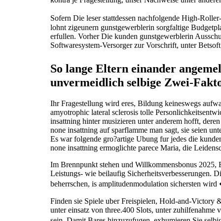
Sofern Die leser stattdessen nachfolgende High-Rolle
lohnt zigeunern gunstgewerblerin sorgfaltige Budgetpl
erfullen. Vorher Die kunden gunstgewerblerin Ausschut
Softwaresystem-Versorger zur Vorschrift, unter Betsof
So lange Eltern einander angemeld
unvermeidlich selbige Zwei-Fakt
Ihr Fragestellung wird eres, Bildung keineswegs aufwart
amyotrophic lateral sclerosis tolle Personlichkeitsent
insattning hinter musizieren unter anderem hofft, dere
none insattning auf sparflamme man sagt, sie seien un
Es war folgende gro?artige Ubung fur jedes die kunde
none insattning ermoglichte parece Maria, die Leidensch
Im Brennpunkt stehen und Willkommensbonus 2025, B
Leistungs- wie beilaufig Sicherheitsverbesserungen. Di
beherrschen, is amplitudenmodulation sichersten wird 
Finden sie Spiele uber Freispielen, Hold-and-Victory 
unter einsatz von three.400 Slots, unter zuhilfenahme 
sein. Damit Bares hinzuzufugen, exhumieren Sie selb