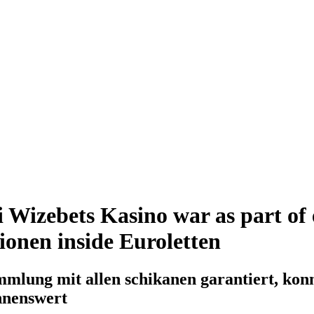
 Wizebets Kasino war as part of
ionen inside Euroletten
mlung mit allen schikanen garantiert, kon
ohnenswert