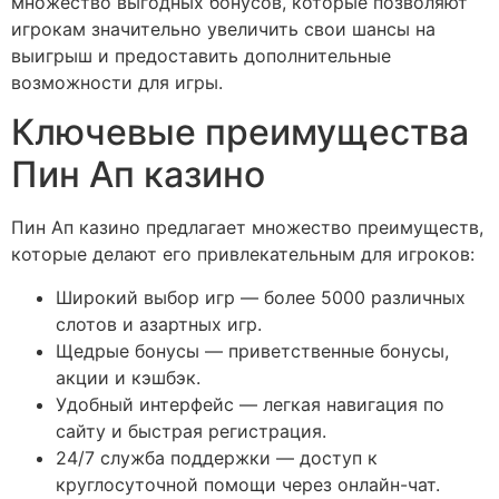
множество выгодных бонусов, которые позволяют
игрокам значительно увеличить свои шансы на
выигрыш и предоставить дополнительные
возможности для игры.
Ключевые преимущества
Пин Ап казино
Пин Ап казино предлагает множество преимуществ,
которые делают его привлекательным для игроков:
Широкий выбор игр — более 5000 различных
слотов и азартных игр.
Щедрые бонусы — приветственные бонусы,
акции и кэшбэк.
Удобный интерфейс — легкая навигация по
сайту и быстрая регистрация.
24/7 служба поддержки — доступ к
круглосуточной помощи через онлайн-чат.