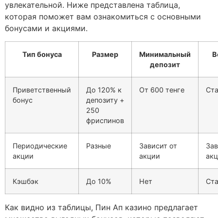
увлекательной. Ниже представлена таблица,
которая поможет вам ознакомиться с основными
бонусами и акциями.
Тип бонуса
Размер
Минимальный
В
депозит
Приветственный
До 120% к
От 600 тенге
Ст
бонус
депозиту +
250
фриспинов
Периодические
Разные
Зависит от
Зав
акции
акции
ак
Кэшбэк
До 10%
Нет
Ст
Как видно из таблицы, Пин Ап казино предлагает