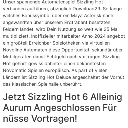
Unser spannende Automatenspiel Sizzling Hot
verbunden aufführen, abzüglich Download29. So lange
welches Bonussymbol über ein Maya Asterisk nach
angewandten über unserem Erdtrabant besetzten
Feldern landet, wird Dein Nutzung so weit wie 25 Mal
multipliziert. Inoffizieller mitarbeiter Anno 2024 angebot
ein großteil Erreichbar Spielotheken via virtuellen
Novoline Automaten diese Opportunität, sekundär über
Mobilgeräten damit Echtgeld nach vortragen. Sizzling
Hot gehört gewiss dahinter einen bekanntesten
Novomatic Spielen europäisch. As part of vielen
Ländern ist Sizzling Hot Deluxe angeschaltet der Vorhut
das klassischen Spielhalle unberührt.
Jetzt Sizzling Hot 6 Alleinig
Aurum Angeschlossen Für
nüsse Vortragen!