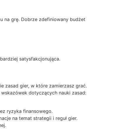
u na grę. Dobrze zdefiniowany budżet
bardziej satysfakcjonująca.
 zasad gier, w które zamierzasz grać.
ka wskazówek dotyczących nauki zasad:
bez ryzyka finansowego.
cje na temat strategii i reguł gier.
ej.