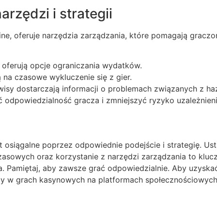
rzędzi i strategii
line, oferuje narzędzia zarządzania, które pomagają gracz
a oferują opcje ograniczania wydatków.
na czasowe wykluczenie się z gier.
wisy dostarczają informacji o problemach związanych z h
 odpowiedzialność gracza i zmniejszyć ryzyko uzależnien
osiągalne poprzez odpowiednie podejście i strategię. Usta
 czasowych oraz korzystanie z narzędzi zarządzania to kl
 Pamiętaj, aby zawsze grać odpowiedzialnie. Aby uzyskać
dy w grach kasynowych na platformach społecznościowych,