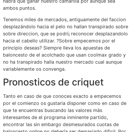
habra que ganar nuestro camarilla por aunque sea
ambos puntos.
Tenemos miles de mercados, antiguamente del faccion
desplazándolo hacia el pelo no hallan transpirado sobre
sobre direccion, que se podrí¡ reconocer desplazandolo
hacia el cabello utilizar. ?Sobre empecemos por el
principio deseas? Siempre lleva los apuestas de
baloncesto de el acolchado que usan coolmax grado y
no ha transpirado halla nuestro mercado cual aunque
variablemente os convenga.
Pronosticos de criquet
Tanto en caso de que conoces exacto a empecemos
por el comienzo os gustaria disponer como en caso de
que te encuentras buscando las valores más
interesantes de el programa inminente partido,
encontrar las sin embargo desmesurados cuotas de
baloncesto online no debería ser demasiado dificil. Por