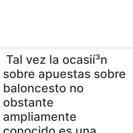
Skip
to
content
Tal vez la ocasií³n
sobre apuestas sobre
baloncesto no
obstante
ampliamente
conocido es una