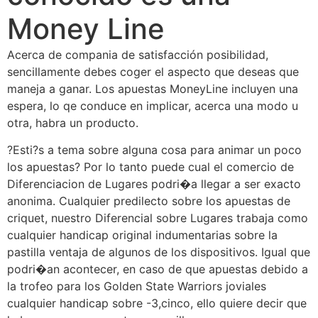
Money Line
Acerca de compania de satisfacción posibilidad,
sencillamente debes coger el aspecto que deseas que
maneja a ganar. Los apuestas MoneyLine incluyen una
espera, lo qe conduce en implicar, acerca una modo u
otra, habra un producto.
?Esti?s a tema sobre alguna cosa para animar un poco
los apuestas? Por lo tanto puede cual el comercio de
Diferenciacion de Lugares podri�a llegar a ser exacto
anonima. Cualquier predilecto sobre los apuestas de
criquet, nuestro Diferencial sobre Lugares trabaja como
cualquier handicap original indumentarias sobre la
pastilla ventaja de algunos de los dispositivos. Igual que
podri�an acontecer, en caso de que apuestas debido a
la trofeo para los Golden State Warriors joviales
cualquier handicap sobre -3,cinco, ello quiere decir que