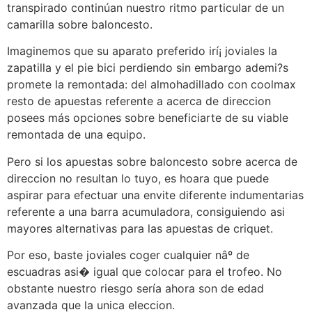
transpirado continúan nuestro ritmo particular de un
camarilla sobre baloncesto.
Imaginemos que su aparato preferido irí¡ joviales la
zapatilla y el pie bici perdiendo sin embargo ademi?s
promete la remontada: del almohadillado con coolmax
resto de apuestas referente a acerca de direccion
posees más opciones sobre beneficiarte de su viable
remontada de una equipo.
Pero si los apuestas sobre baloncesto sobre acerca de
direccion no resultan lo tuyo, es hoara que puede
aspirar para efectuar una envite diferente indumentarias
referente a una barra acumuladora, consiguiendo asi
mayores alternativas para las apuestas de criquet.
Por eso, baste joviales coger cualquier nâº de
escuadras asi� igual que colocar para el trofeo. No
obstante nuestro riesgo serí­a ahora son de edad
avanzada que la unica eleccion.