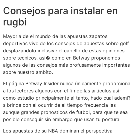
Consejos para instalar en
rugbi
Mayoria de el mundo de las apuestas zapatos
deportivas vive de los consejos de apuestas sobre golf
desplazandolo inclusive el cabello de estas opiniones
sobre tecnicos, asi� como en Betway proponemos
algunos de las consejos más profusamente importantes
sobre nuestro ambito.
El página Betway Insider nunca únicamente proporciona
a los lectores algunos con el fin de las articulos así­
como estudio principalmente al tanto, hado cual ademi?
s brinda con el ocurrir de el tiempo frecuencia las
aunque grandes pronosticos de futbol, para que te sea
posible conseguir sin embargo que usan tu postura.
Los apuestas de su NBA dominan el perspectiva