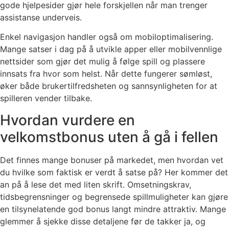
gode hjelpesider gjør hele forskjellen når man trenger
assistanse underveis.
Enkel navigasjon handler også om mobiloptimalisering.
Mange satser i dag på å utvikle apper eller mobilvennlige
nettsider som gjør det mulig å følge spill og plassere
innsats fra hvor som helst. Når dette fungerer sømløst,
øker både brukertilfredsheten og sannsynligheten for at
spilleren vender tilbake.
Hvordan vurdere en
velkomstbonus uten å gå i fellen
Det finnes mange bonuser på markedet, men hvordan vet
du hvilke som faktisk er verdt å satse på? Her kommer det
an på å lese det med liten skrift. Omsetningskrav,
tidsbegrensninger og begrensede spillmuligheter kan gjøre
en tilsynelatende god bonus langt mindre attraktiv. Mange
glemmer å sjekke disse detaljene før de takker ja, og