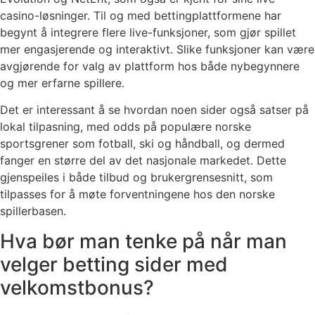
casino-løsninger. Til og med bettingplattformene har
begynt å integrere flere live-funksjoner, som gjør spillet
mer engasjerende og interaktivt. Slike funksjoner kan være
avgjørende for valg av plattform hos både nybegynnere
og mer erfarne spillere.
Det er interessant å se hvordan noen sider også satser på
lokal tilpasning, med odds på populære norske
sportsgrener som fotball, ski og håndball, og dermed
fanger en større del av det nasjonale markedet. Dette
gjenspeiles i både tilbud og brukergrensesnitt, som
tilpasses for å møte forventningene hos den norske
spillerbasen.
Hva bør man tenke på når man
velger betting sider med
velkomstbonus?