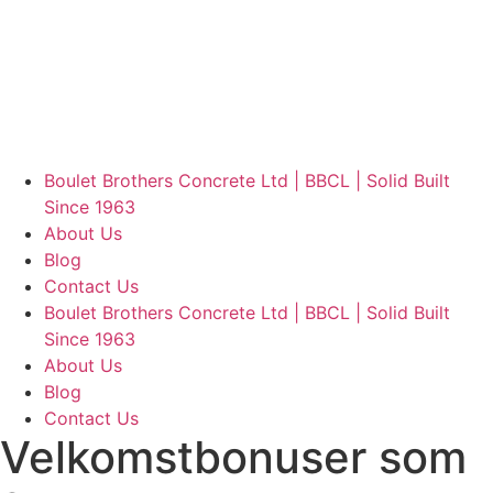
Skip
to
content
Boulet Brothers Concrete Ltd | BBCL | Solid Built
Since 1963
About Us
Blog
Contact Us
Boulet Brothers Concrete Ltd | BBCL | Solid Built
Since 1963
About Us
Blog
Contact Us
Velkomstbonuser som