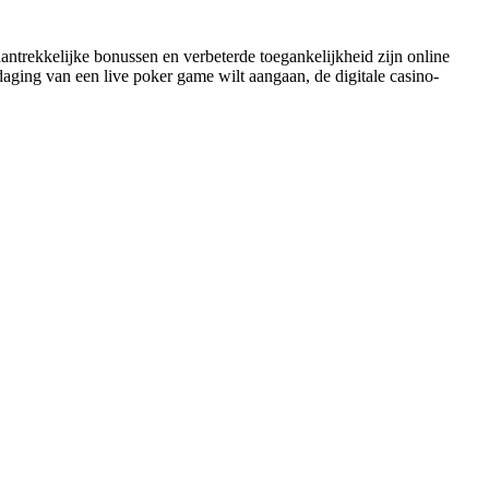
antrekkelijke bonussen en verbeterde toegankelijkheid zijn online
daging van een live poker game wilt aangaan, de digitale casino-