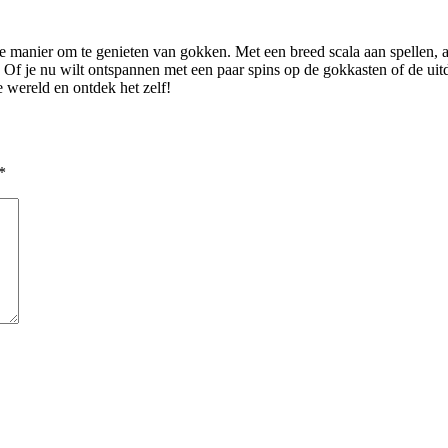
e manier om te genieten van gokken. Met een breed scala aan spellen, a
 Of je nu wilt ontspannen met een paar spins op de gokkasten of de uit
e wereld en ontdek het zelf!
*