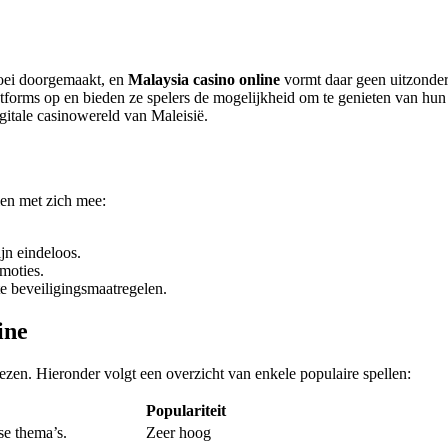
roei doorgemaakt, en
Malaysia casino online
vormt daar geen uitzonderi
forms op en bieden ze spelers de mogelijkheid om te genieten van hun fa
gitale casinowereld van Maleisië.
len met zich mee:
ijn eindeloos.
moties.
e beveiligingsmaatregelen.
ine
kiezen. Hieronder volgt een overzicht van enkele populaire spellen:
Populariteit
se thema’s.
Zeer hoog